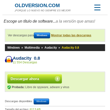
OLDVERSION.COM
¡PORQUE LO NUEVO NO SIEMPRE ES MEJOR!
Escoge un título de software...
a la versión que amas!
Ver descargas para
Mostrar todas las descargas
Windows
Windows
»
Multimedia
»
Audacity
»
Audacity 0.8
Audacity 0.8
11 554 Descargas
Descargar ahora
Probada:
Libre de spyware, adware y virus
Descargas disponibles:
Windows
Tamaño del archivo:
612,5 KB