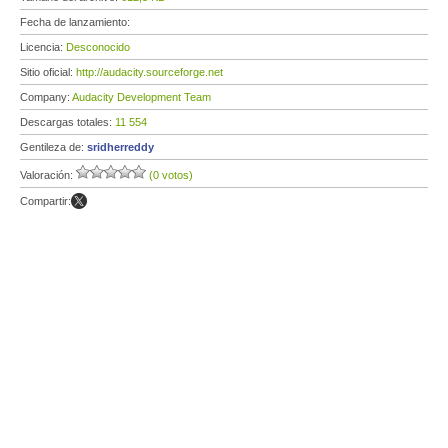
Fecha de lanzamiento:
Licencia:
Desconocido
Sitio oficial:
http://audacity.sourceforge.net
Company:
Audacity Development Team
Descargas totales:
11 554
Gentileza de:
sridherreddy
Valoración:
(0 votos)
Compartir: