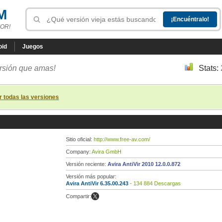
M
OR!
oid
Juegos
ersión que amas!
Stats:
r todas las versiones
Sitio oficial:
http://www.free-av.com/
Company:
Avira GmbH
Versión reciente:
Avira AntiVir 2010 12.0.0.872
Versión más popular:
Avira AntiVir 6.35.00.243
- 134 884 Descargas
Compartir: