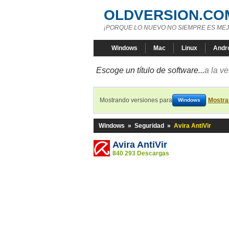
OLDVERSION.CO
¡PORQUE LO NUEVO NO SIEMPRE ES MEJ
Windows
Mac
Linux
Andr
Escoge un título de software...
a la v
Mostrando versiones para
Mostra
Windows
Windows
»
Seguridad
»
Avira AntiVir
Avira AntiVir
840 293 Descargas