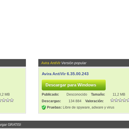
Avira AntiVir
Versión popular
Avira AntiVir 6.35.00.243
3,2 MB
Publicado:
Desconocido
Tamaño:
11,2 MB
Descargas:
134 884
Valoración:
Pruebas:
Libre de spyware, adware y virus
rgar GRATIS!