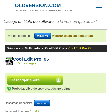
OLDVERSION.COM
¡PORQUE LO NUEVO NO SIEMPRE ES MEJOR!
Escoge un título de software...
a la versión que amas!
Ver descargas para
Mostrar todas las descargas
Windows
Windows
»
Multimedia
»
Cool Edit Pro
»
Cool Edit Pro 95
Cool Edit Pro 95
5 179 Descargas
Descargar ahora
Probada:
Libre de spyware, adware y virus
Descargas disponibles:
Windows
Tamaño del archivo:
1,1 MB