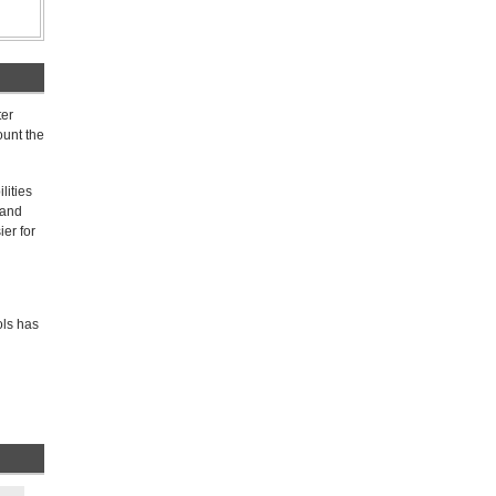
ter
ount the
lities
 and
er for
ols has