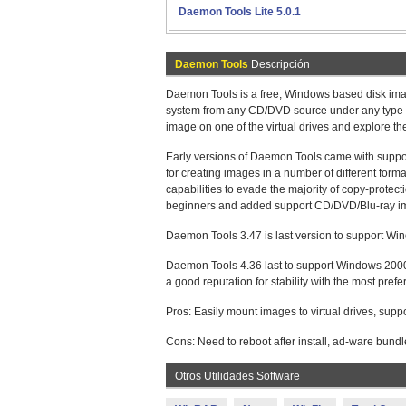
Daemon Tools Lite 5.0.1
Daemon Tools
Descripción
Daemon Tools is a free, Windows based disk imag
system from any CD/DVD source under any type o
image on one of the virtual drives and explore the
Early versions of Daemon Tools came with support
for creating images in a number of different for
capabilities to evade the majority of copy-prote
beginners and added support CD/DVD/Blu-ray imag
Daemon Tools 3.47 is last version to support Wi
Daemon Tools 4.36 last to support Windows 2000
a good reputation for stability with the most prefe
Pros: Easily mount images to virtual drives, supp
Cons: Need to reboot after install, ad-ware bundled
Otros Utilidades Software