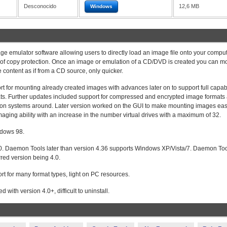
Desconocido
12,6 MB
Windows
e emulator software allowing users to directly load an image file onto your compu
f copy protection. Once an image or emulation of a CD/DVD is created you can m
 content as if from a CD source, only quicker.
 for mounting already created images with advances later on to support full capabi
mats. Further updates included support for compressed and encrypted image formats
ction systems around. Later version worked on the GUI to make mounting images easi
ing ability with an increase in the number virtual drives with a maximum of 32.
ndows 98.
. Daemon Tools later than version 4.36 supports Windows XP/Vista/7. Daemon To
rred version being 4.0.
ort for many format types, light on PC resources.
 with version 4.0+, difficult to uninstall.