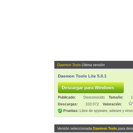
Daemon Tools
Última versión
Daemon Tools Lite 5.0.1
Publicado:
Desconocido
Tamaño:
1
Descargas:
333 072
Valoración:
Pruebas:
Libre de spyware, adware y virus
Versión seleccionada
Daemon Tools
para des