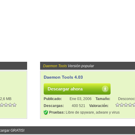
Daemon Tools
Versión popular
Daemon Tools 4.03
Descargar ahora
2,6 MB
Publicado:
Ene 03, 2006
Tamaño:
Desconoc
Descargas:
400 521
Valoración:
Pruebas:
Libre de spyware, adware y virus
cargar GRATIS!