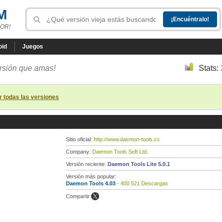
M
OR!
oid
Juegos
ersión que amas!
Stats:
r todas las versiones
Sitio oficial:
http://www.daemon-tools.cc
Company:
Daemon Tools Soft Ltd.
Versión reciente:
Daemon Tools Lite 5.0.1
Versión más popular:
Daemon Tools 4.03
- 400 521 Descargas
Compartir: