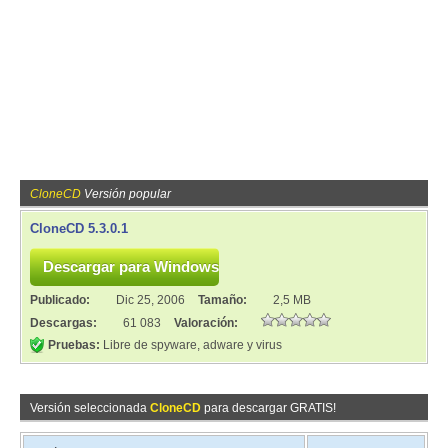
CloneCD
Versión popular
CloneCD 5.3.0.1
Publicado:
Dic 25, 2006
Tamaño:
2,5 MB
Descargas:
61 083
Valoración:
Pruebas:
Libre de spyware, adware y virus
Versión seleccionada
CloneCD
para descargar GRATIS!