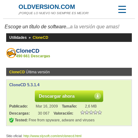
OLDVERSION.COM
¡PORQUE LO NUEVO NO SIEMPRE ES MEJOR!
Escoge un título de software...
a la versión que amas!
Utilidades
»
CloneCD
CloneCD
490 661 Descargas
CloneCD
Última versión
CloneCD 5.3.1.4
Descargar ahora
Publicado:
Mar 16, 2009
Tamaño:
2,6 MB
Descargas:
30 067
Valoración:
Tested:
Free from spyware, adware and viruses
Sitio oficial:
http://www.slysoft.com/en/clonecd.html