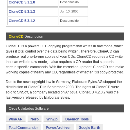
CloneCD 5.3.1.0
Desconocido
CloneCD 5.3.1.3
Jun 13, 2008
CloneCD 5.3.1.2
Desconocido
CloneCD
Descripción
CloneCD is a powerful CD-copying program that writes in raw mode, which
gives it total control over the data being written. Therefore, CloneCD can
produce real one-to-one copies of your CDs. CloneCD requires a CD writer
that can write in raw mode; it also requires a CD reader that supports
certain specific commands. With the correct equipment, CloneCD can make
working copies of nearly any CD, regardless of whether it is copy-protected.
Due to the new copyright law in Germany, Elaborate Bytes AG stopped the
distribution of CloneCD in September 2003. The rights of CloneCD were
sold to SlySoft, a company located on Antigua. CloneCD 4.2.0.2 was the
last version released by Elaborate Bytes.
Otros Utilidades Software
WinRAR
Nero
WinZip
Daemon Tools
Total Commander
PowerArchiver
Google Earth