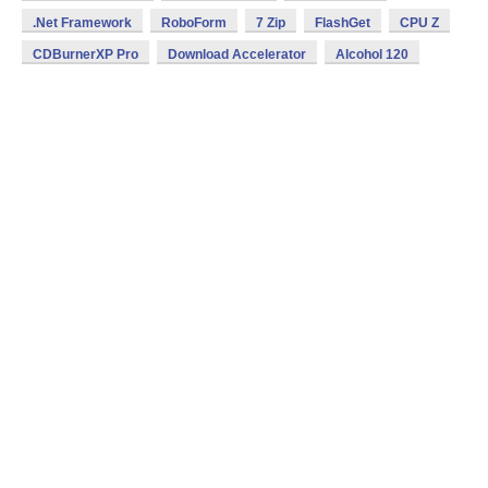
.Net Framework
RoboForm
7 Zip
FlashGet
CPU Z
CDBurnerXP Pro
Download Accelerator
Alcohol 120