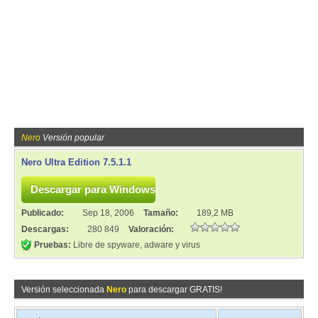
Nero
Versión popular
Nero Ultra Edition 7.5.1.1
Publicado:
Sep 18, 2006
Tamaño:
189,2 MB
Descargas:
280 849
Valoración:
Pruebas:
Libre de spyware, adware y virus
Versión seleccionada
Nero
para descargar GRATIS!