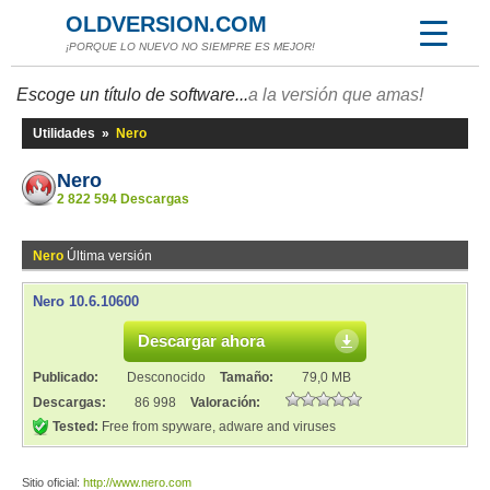
OLDVERSION.COM
¡PORQUE LO NUEVO NO SIEMPRE ES MEJOR!
Escoge un título de software...
a la versión que amas!
Utilidades
»
Nero
Nero
2 822 594 Descargas
Nero
Última versión
Nero 10.6.10600
Descargar ahora
Publicado:
Desconocido
Tamaño:
79,0 MB
Descargas:
86 998
Valoración:
Tested:
Free from spyware, adware and viruses
Sitio oficial:
http://www.nero.com