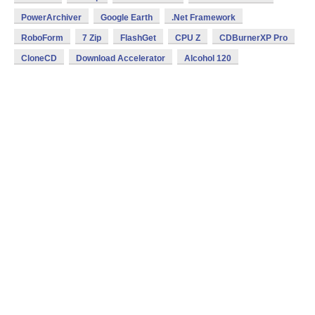
PowerArchiver
Google Earth
.Net Framework
RoboForm
7 Zip
FlashGet
CPU Z
CDBurnerXP Pro
CloneCD
Download Accelerator
Alcohol 120