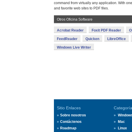
command from virtually any application. With on
and favorite web sites to PDF files.
Otros Oficina Software
Acrobat Reader
Foxit PDF Reader
O
FeedReader
Quicken
LibreOffice
Windows Live Writer
Sitio Enlaces
Categorí
Sobre nosotros
Window
Contáctenos
Mac
Roadmap
Linux