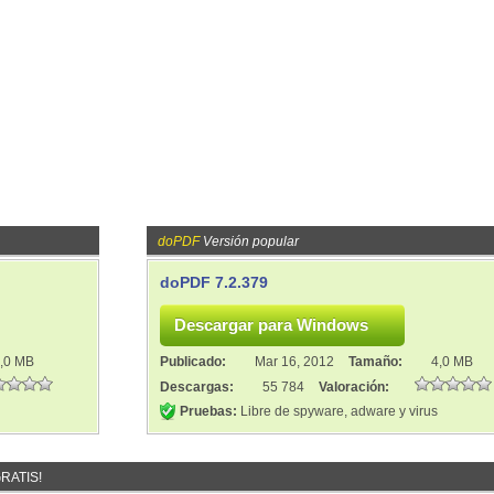
doPDF
Versión popular
doPDF 7.2.379
,0 MB
Publicado:
Mar 16, 2012
Tamaño:
4,0 MB
Descargas:
55 784
Valoración:
Pruebas:
Libre de spyware, adware y virus
GRATIS!