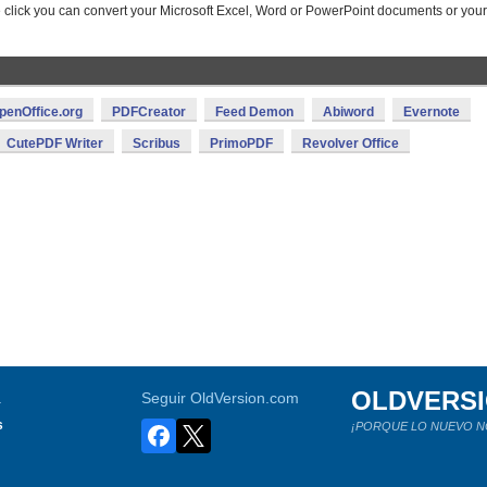
e click you can convert your Microsoft Excel, Word or PowerPoint documents or you
penOffice.org
PDFCreator
Feed Demon
Abiword
Evernote
CutePDF Writer
Scribus
PrimoPDF
Revolver Office
OLDVERS
a
Seguir OldVersion.com
s
¡PORQUE LO NUEVO N