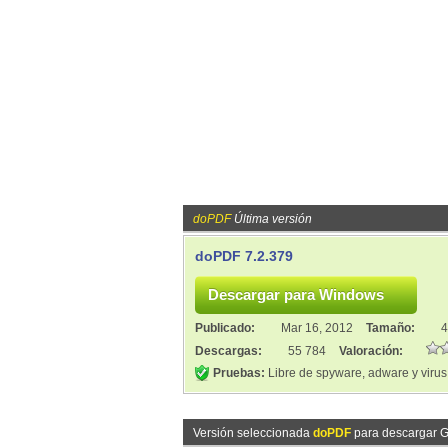
doPDF
Última versión
doPDF 7.2.379
Publicado:
Mar 16, 2012
Tamaño:
4
Descargas:
55 784
Valoración:
Pruebas:
Libre de spyware, adware y virus
Versión seleccionada
doPDF
para descargar 