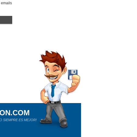
r emails
ION.COM
O SIEMPRE ES MEJOR!