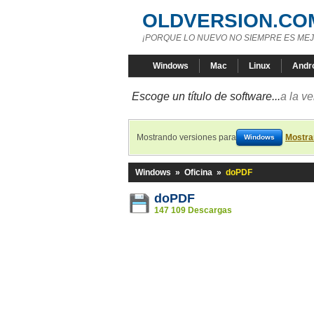
OLDVERSION.CO
¡PORQUE LO NUEVO NO SIEMPRE ES MEJ
Windows
Mac
Linux
Andr
Escoge un título de software...
a la v
Mostrando versiones para
Mostra
Windows
Windows
»
Oficina
»
doPDF
doPDF
147 109 Descargas