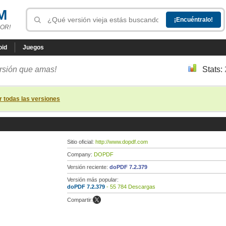
M
OR!
oid
Juegos
ersión que amas!
Stats:
r todas las versiones
Sitio oficial:
http://www.dopdf.com
Company:
DOPDF
Versión reciente:
doPDF 7.2.379
Versión más popular:
doPDF 7.2.379
- 55 784 Descargas
Compartir: