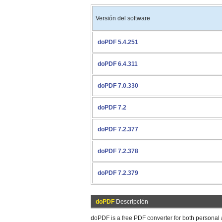
Versión del software
doPDF 5.4.251
doPDF 6.4.311
doPDF 7.0.330
doPDF 7.2
doPDF 7.2.377
doPDF 7.2.378
doPDF 7.2.379
doPDF
Descripción
doPDF is a free PDF converter for both personal 