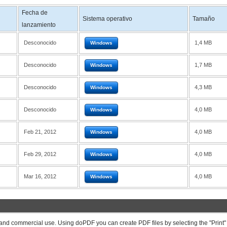
Fecha de
Sistema operativo
Tamaño
lanzamiento
Desconocido
1,4 MB
Windows
Desconocido
1,7 MB
Windows
Desconocido
4,3 MB
Windows
Desconocido
4,0 MB
Windows
Feb 21, 2012
4,0 MB
Windows
Feb 29, 2012
4,0 MB
Windows
Mar 16, 2012
4,0 MB
Windows
and commercial use. Using doPDF you can create PDF files by selecting the "Print"