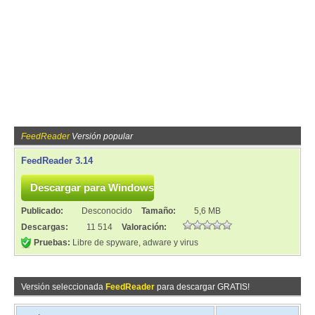
FeedReader
Versión popular
FeedReader 3.14
Publicado:
Desconocido
Tamaño:
5,6 MB
Descargas:
11 514
Valoración:
Pruebas:
Libre de spyware, adware y virus
Versión seleccionada
FeedReader
para descargar GRATIS!