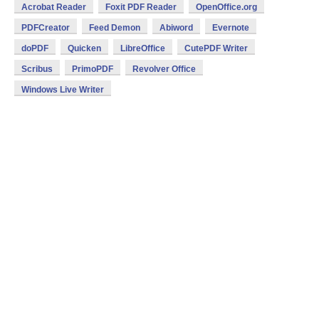
Acrobat Reader
Foxit PDF Reader
OpenOffice.org
PDFCreator
Feed Demon
Abiword
Evernote
doPDF
Quicken
LibreOffice
CutePDF Writer
Scribus
PrimoPDF
Revolver Office
Windows Live Writer