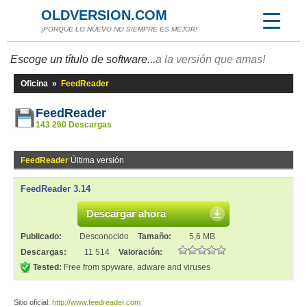
OLDVERSION.COM
¡PORQUE LO NUEVO NO SIEMPRE ES MEJOR!
Escoge un título de software...
a la versión que amas!
Oficina
»
FeedReader
FeedReader
143 260 Descargas
FeedReader
Última versión
FeedReader 3.14
Descargar ahora
Publicado:
Desconocido
Tamaño:
5,6 MB
Descargas:
11 514
Valoración:
Tested:
Free from spyware, adware and viruses
Sitio oficial:
http://www.feedreader.com