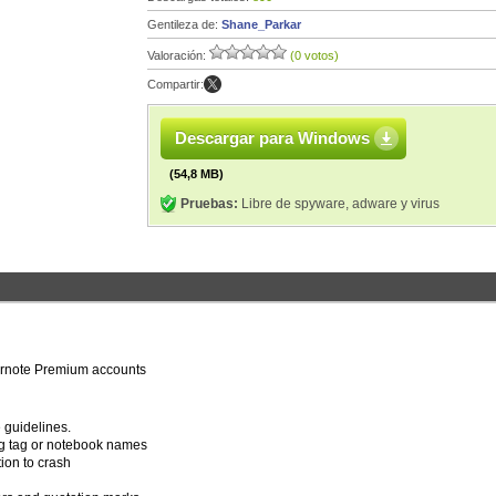
Gentileza de:
Shane_Parkar
Valoración:
(0 votos)
Compartir:
Descargar para Windows
(54,8 MB)
Pruebas:
Libre de spyware, adware y virus
Evernote Premium accounts
 guidelines.
g tag or notebook names
ion to crash