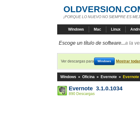
OLDVERSION.CO
¡PORQUE LO NUEVO NO SIEMPRE ES MEJ
Windows
Mac
Linux
Andr
Escoge un título de software...
a la v
Ver descargas para
Mostrar toda
Windows
Windows
»
Oficina
»
Evernote
»
Evernote 
Evernote 3.1.0.1034
890 Descargas