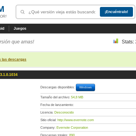
M
OR!
oid
Juegos
ersión que amas!
Stats:
s las descargas
3.1.0.1034
Descargas disponibles:
Windows
Tamaño del archivo:
54,8 MB
Fecha de lanzamiento:
Licencia:
Desconocido
Sitio oficial:
http://www.evernote.com
Company:
Evernote Corporation
Descargas totales:
890