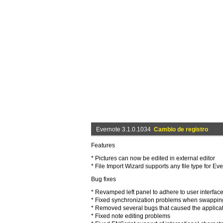
Evernote 3.1.0.1034
Cambio de registro
Features
* Pictures can now be edited in external editor
* File Import Wizard supports any file type for 
Bug fixes
* Revamped left panel to adhere to user interface
* Fixed synchronization problems when swappin
* Removed several bugs that caused the applicat
* Fixed note editing problems