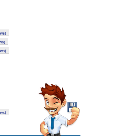
ows)
ws)
ows)
ows)