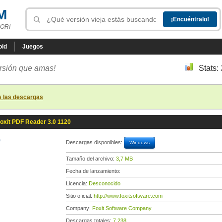
M
OR!
oid
Juegos
ersión que amas!
Stats:
s las descargas
oxit PDF Reader 3.0 1120
0
Descargas disponibles:
Windows
Tamaño del archivo:
3,7 MB
Fecha de lanzamiento:
Licencia:
Desconocido
Sitio oficial:
http://www.foxitsoftware.com
Company:
Foxit Software Company
Descargas totales:
7 238