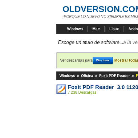
OLDVERSION.CO
¡PORQUE LO NUEVO NO SIEMPRE ES MEJ
Windows
Mac
Linux
Andr
Escoge un título de software...
a la v
Ver descargas para
Mostrar toda
Windows
Windows
»
Oficina
»
Foxit PDF Reader
»
F
Foxit PDF Reader 3.0 112
7 238 Descargas