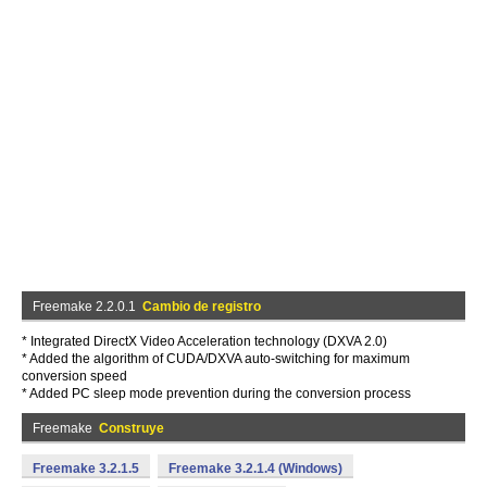
Freemake 2.2.0.1
Cambio de registro
* Integrated DirectX Video Acceleration technology (DXVA 2.0)
* Added the algorithm of CUDA/DXVA auto-switching for maximum
conversion speed
* Added PC sleep mode prevention during the conversion process
Freemake
Construye
Freemake 3.2.1.5
Freemake 3.2.1.4 (Windows)