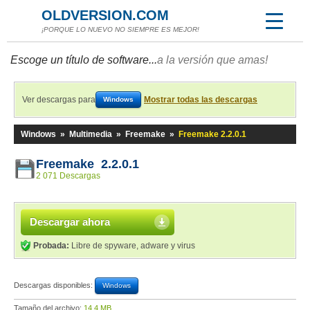
OLDVERSION.COM
¡PORQUE LO NUEVO NO SIEMPRE ES MEJOR!
Escoge un título de software...
a la versión que amas!
Ver descargas para
Mostrar todas las descargas
Windows
Windows
»
Multimedia
»
Freemake
»
Freemake 2.2.0.1
Freemake 2.2.0.1
2 071 Descargas
Descargar ahora
Probada:
Libre de spyware, adware y virus
Descargas disponibles:
Windows
Tamaño del archivo:
14,4 MB