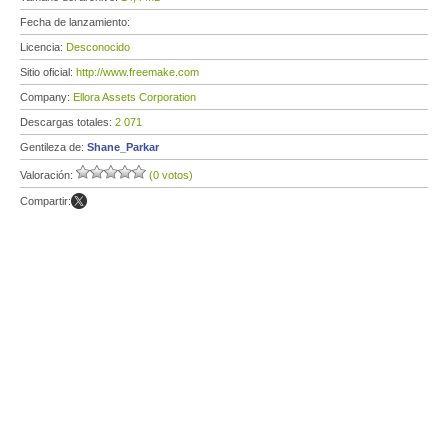
Fecha de lanzamiento:
Licencia:
Desconocido
Sitio oficial:
http://www.freemake.com
Company:
Ellora Assets Corporation
Descargas totales:
2 071
Gentileza de:
Shane_Parkar
Valoración:
(0 votos)
Compartir: