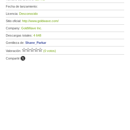
Fecha de lanzamiento:
Licencia:
Desconocido
Sitio oficial:
http://www.goldwave.com/
Company:
GoldWave Inc.
Descargas totales:
4 648
Gentileza de:
Shane_Parkar
Valoración:
(0 votos)
Compartir: