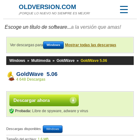
OLDVERSION.COM
¡PORQUE LO NUEVO NO SIEMPRE ES MEJOR!
Escoge un título de software...
a la versión que amas!
Ver descargas para
Mostrar todas las descargas
Windows
Windows
»
Multimedia
»
GoldWave
»
GoldWave 5.06
GoldWave 5.06
4 648 Descargas
Descargar ahora
Probada:
Libre de spyware, adware y virus
Descargas disponibles:
Windows
Tamaño del archivo:
1,6 MB