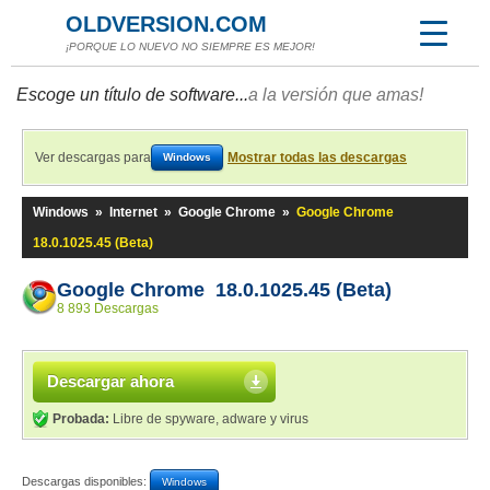
OLDVERSION.COM
¡PORQUE LO NUEVO NO SIEMPRE ES MEJOR!
Escoge un título de software...
a la versión que amas!
Ver descargas para
Mostrar todas las descargas
Windows
Windows
»
Internet
»
Google Chrome
»
Google Chrome
18.0.1025.45 (Beta)
Google Chrome 18.0.1025.45 (Beta)
8 893 Descargas
Descargar ahora
Probada:
Libre de spyware, adware y virus
Descargas disponibles:
Windows