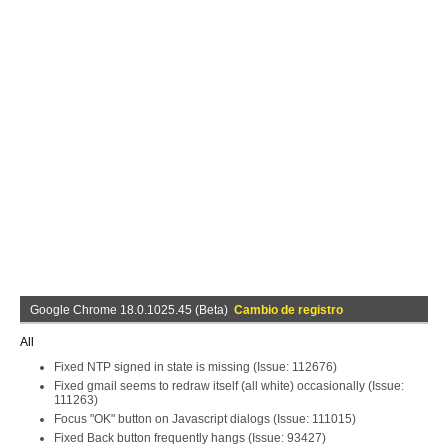
Google Chrome 18.0.1025.45 (Beta)
Cambio de registro
All
Fixed NTP signed in state is missing (Issue: 112676)
Fixed gmail seems to redraw itself (all white) occasionally (Issue:
111263)
Focus "OK" button on Javascript dialogs (Issue: 111015)
Fixed Back button frequently hangs (Issue: 93427)