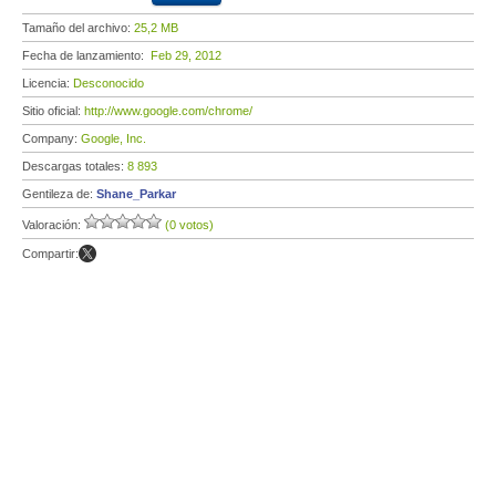
Tamaño del archivo:
25,2 MB
Fecha de lanzamiento:
Feb 29, 2012
Licencia:
Desconocido
Sitio oficial:
http://www.google.com/chrome/
Company:
Google, Inc.
Descargas totales:
8 893
Gentileza de:
Shane_Parkar
Valoración:
(0 votos)
Compartir: