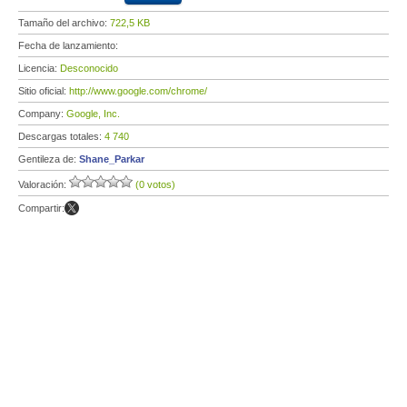
Tamaño del archivo:
722,5 KB
Fecha de lanzamiento:
Licencia:
Desconocido
Sitio oficial:
http://www.google.com/chrome/
Company:
Google, Inc.
Descargas totales:
4 740
Gentileza de:
Shane_Parkar
Valoración:
(0 votos)
Compartir: