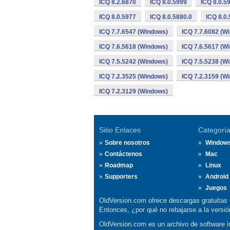
ICQ 8.2.6870
ICQ 8.0.5999
ICQ 8.0.5
ICQ 8.0.5977
ICQ 8.0.5880.0
ICQ 8.0
ICQ 7.7.6547 (Windows)
ICQ 7.7.6082 (W
ICQ 7.6.5618 (Windows)
ICQ 7.6.5617 (W
ICQ 7.5.5242 (Windows)
ICQ 7.5.5238 (W
ICQ 7.2.3525 (Windows)
ICQ 7.2.3159 (W
ICQ 7.2.3129 (Windows)
Sitio Enlaces
Categorí
Sobre nosotros
Window
Contáctenos
Mac
Roadmap
Linux
Supporters
Android
Juegos
OldVersion.com ofrece descargas gratuitas 
Entonces, ¿por qué no rebajarse a la vers
OldVersion.com es un archivo de software in