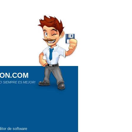
ION.COM
O SIEMPRE ES MEJOR!
itor de software