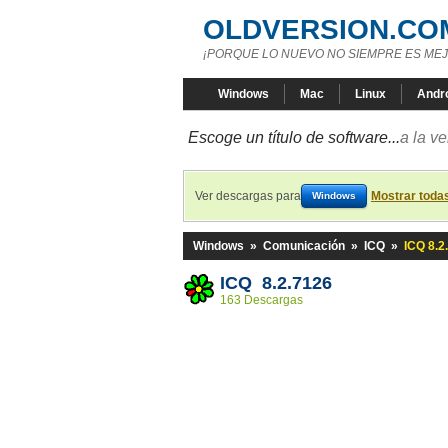
OLDVERSION.CO
¡PORQUE LO NUEVO NO SIEMPRE ES MEJ
Windows
Mac
Linux
Andr
Escoge un título de software...
a la v
Ver descargas para
Mostrar toda
Windows
Windows
»
Comunicación
»
ICQ
»
ICQ 8.2
ICQ 8.2.7126
163 Descargas