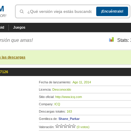
M
OR!
oid
Juegos
ersión que amas!
Stats:
s las descargas
.7126
Fecha de lanzamiento:
Ago 11, 2014
Licencia:
Desconocido
Sitio oficial:
http://www.icq.com
Company:
ICQ
Descargas totales:
163
Gentileza de:
Shane_Parkar
Valoración:
(0 votos)