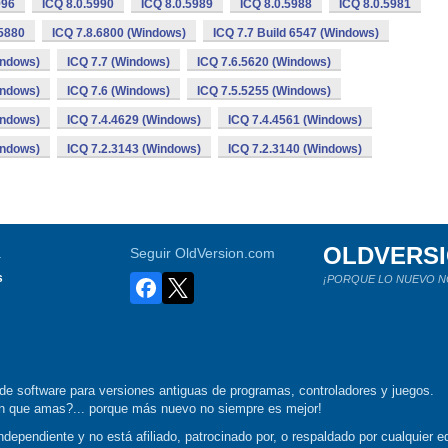
996
ICQ 8.0.5990
ICQ 8.0.5989
ICQ 8.0.5988
ICQ 8.0.5981
.5880
ICQ 7.8.6800 (Windows)
ICQ 7.7 Build 6547 (Windows)
indows)
ICQ 7.7 (Windows)
ICQ 7.6.5620 (Windows)
indows)
ICQ 7.6 (Windows)
ICQ 7.5.5255 (Windows)
indows)
ICQ 7.4.4629 (Windows)
ICQ 7.4.4561 (Windows)
indows)
ICQ 7.2.3143 (Windows)
ICQ 7.2.3140 (Windows)
OLDVERS
a
Seguir OldVersion.com
s
¡PORQUE LO NUEVO N
de software para versiones antiguas de programas, controladores y juegos.
ión que amas?... porque más nuevo no siempre es mejor!
dependiente y no está afiliado, patrocinado por, o respaldado por cualquier ed