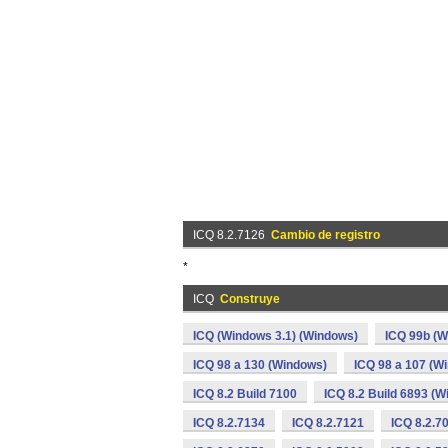
ICQ 8.2.7126
Cambio de registro
*
ICQ
Construye
ICQ (Windows 3.1) (Windows)
ICQ 99b (W
ICQ 98 a 130 (Windows)
ICQ 98 a 107 (W
ICQ 8.2 Build 7100
ICQ 8.2 Build 6893 (
ICQ 8.2.7134
ICQ 8.2.7121
ICQ 8.2.7