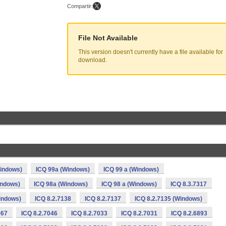
Compartir:
File Not Available
This version doesn't currently have a file available for
download.
indows)
ICQ 99a (Windows)
ICQ 99 a (Windows)
indows)
ICQ 98a (Windows)
ICQ 98 a (Windows)
ICQ 8.3.7317
Windows)
ICQ 8.2.7138
ICQ 8.2.7137
ICQ 8.2.7135 (Windows)
067
ICQ 8.2.7046
ICQ 8.2.7033
ICQ 8.2.7031
ICQ 8.2.6893