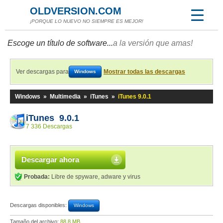
OLDVERSION.COM
¡PORQUE LO NUEVO NO SIEMPRE ES MEJOR!
Escoge un título de software...
a la versión que amas!
Ver descargas para
Mostrar todas las descargas
Windows
Windows
»
Multimedia
»
iTunes
»
iTunes 9.0.1
iTunes 9.0.1
7 336 Descargas
Descargar ahora
Probada:
Libre de spyware, adware y virus
Descargas disponibles:
Windows
Tamaño del archivo:
88,8 MB