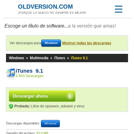
OLDVERSION.COM
¡PORQUE LO NUEVO NO SIEMPRE ES MEJOR!
Escoge un título de software...
a la versión que amas!
Ver descargas para
Mostrar todas las descargas
Windows
Windows
»
Multimedia
»
iTunes
»
iTunes 9.1
iTunes 9.1
4 850 Descargas
Descargar ahora
Probada:
Libre de spyware, adware y virus
Descargas disponibles:
Windows
Tamaño del archivo:
93,0 MB