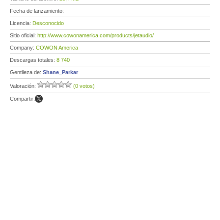
Fecha de lanzamiento:
Licencia:
Desconocido
Sitio oficial:
http://www.cowonamerica.com/products/jetaudio/
Company:
COWON America
Descargas totales:
8 740
Gentileza de:
Shane_Parkar
Valoración:
(0 votos)
Compartir: