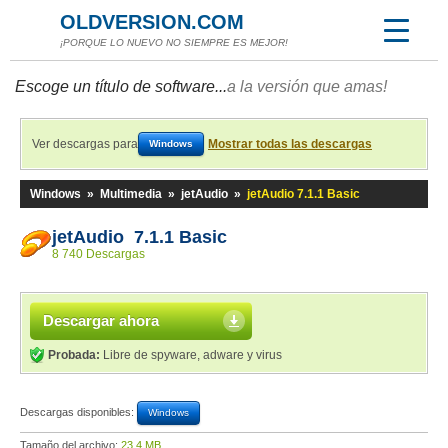
OLDVERSION.COM
¡PORQUE LO NUEVO NO SIEMPRE ES MEJOR!
Escoge un título de software...
a la versión que amas!
Ver descargas para
Mostrar todas las descargas
Windows
Windows
»
Multimedia
»
jetAudio
»
jetAudio 7.1.1 Basic
jetAudio 7.1.1 Basic
8 740 Descargas
Descargar ahora
Probada:
Libre de spyware, adware y virus
Descargas disponibles:
Windows
Tamaño del archivo:
23,4 MB