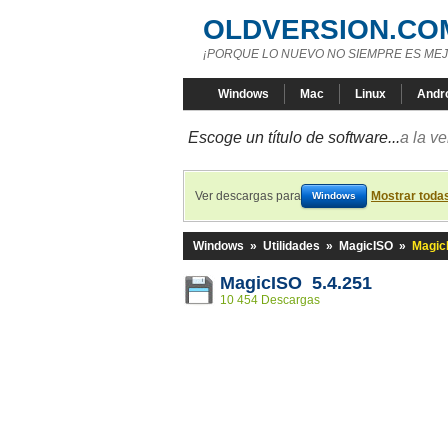
OLDVERSION.CO
¡PORQUE LO NUEVO NO SIEMPRE ES MEJ
Windows
Mac
Linux
Andr
Escoge un título de software...
a la v
Ver descargas para
Mostrar toda
Windows
Windows
»
Utilidades
»
MagicISO
»
Magic
MagicISO 5.4.251
10 454 Descargas