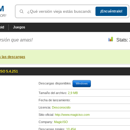
M
OR!
oid
Juegos
ersión que amas!
Stats:
s las descargas
ISO 5.4.251
Descargas disponibles:
Windows
Tamaño del archivo:
2,9 MB
Fecha de lanzamiento:
Licencia:
Desconocido
Sitio oficial:
http://www.magiciso.com
Company:
MagicISO
Descargas totales:
10 454