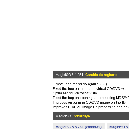
MagicISO 5.4.251
Cambio de registro
+ New Features for v5.4(build 251)
Fixed the bug on managing virtual CD/DVD without
Optimized for Microsoft Vista.
Fixed the bug on opening and mounting MDS/MD
Improves on burning CD/DVD image on-the-fly.
Improves CD/DVD image file processing engine (
MagicISO
Construye
MagicISO 5.5.281 (Windows)
MagicISO 5.