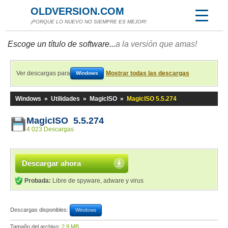
OLDVERSION.COM
¡PORQUE LO NUEVO NO SIEMPRE ES MEJOR!
Escoge un título de software...
a la versión que amas!
Ver descargas para
Mostrar todas las descargas
Windows
Windows
»
Utilidades
»
MagicISO
»
MagicISO 5.5.274
MagicISO 5.5.274
4 023 Descargas
Descargar ahora
Probada:
Libre de spyware, adware y virus
Descargas disponibles:
Windows
Tamaño del archivo:
2,9 MB