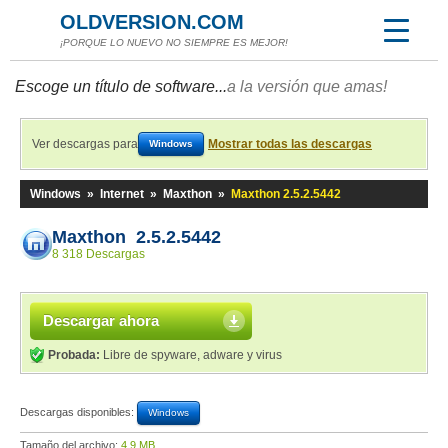
OLDVERSION.COM
¡PORQUE LO NUEVO NO SIEMPRE ES MEJOR!
Escoge un título de software...
a la versión que amas!
Ver descargas para
Mostrar todas las descargas
Windows
Windows
»
Internet
»
Maxthon
»
Maxthon 2.5.2.5442
Maxthon 2.5.2.5442
8 318 Descargas
Descargar ahora
Probada:
Libre de spyware, adware y virus
Descargas disponibles:
Windows
Tamaño del archivo:
4,9 MB