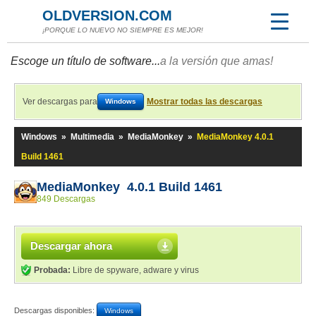
OLDVERSION.COM
¡PORQUE LO NUEVO NO SIEMPRE ES MEJOR!
Escoge un título de software...
a la versión que amas!
Ver descargas para
Mostrar todas las descargas
Windows
Windows
»
Multimedia
»
MediaMonkey
»
MediaMonkey 4.0.1
Build 1461
MediaMonkey 4.0.1 Build 1461
849 Descargas
Descargar ahora
Probada:
Libre de spyware, adware y virus
Descargas disponibles:
Windows