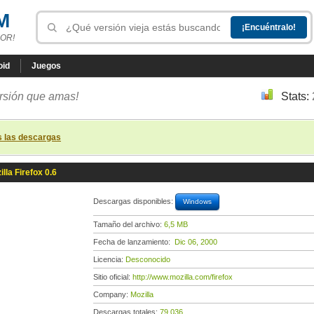
M
OR!
oid
Juegos
ersión que amas!
Stats:
s las descargas
illa Firefox 0.6
Descargas disponibles:
Windows
Tamaño del archivo:
6,5 MB
Fecha de lanzamiento:
Dic 06, 2000
Licencia:
Desconocido
Sitio oficial:
http://www.mozilla.com/firefox
Company:
Mozilla
Descargas totales:
79 036