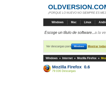
OLDVERSION.CO
¡PORQUE LO NUEVO NO SIEMPRE ES MEJ
Windows
Mac
Linux
Andr
Escoge un título de software...
a la v
Ver descargas para
Mostrar toda
Windows
Windows
»
Internet
»
Mozilla Firefox
»
Moz
Mozilla Firefox 0.6
79 036 Descargas