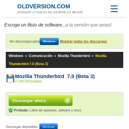
OLDVERSION.COM
¡PORQUE LO NUEVO NO SIEMPRE ES MEJOR!
Escoge un título de software...
a la versión que amas!
Ver descargas para
Mostrar todas las descargas
Windows
Windows
»
Comunicación
»
Mozilla Thunderbird
»
Mozilla
Thunderbird 7.0 (Beta 3)
Mozilla Thunderbird 7.0 (Beta 3)
2 180 Descargas
Descargar ahora
Probada:
Libre de spyware, adware y virus
Descargas disponibles:
Windows