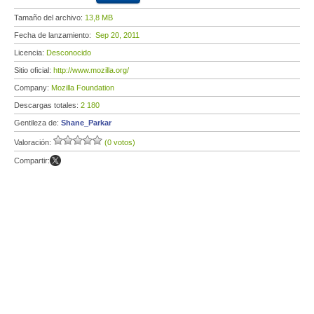
Tamaño del archivo:
13,8 MB
Fecha de lanzamiento:
Sep 20, 2011
Licencia:
Desconocido
Sitio oficial:
http://www.mozilla.org/
Company:
Mozilla Foundation
Descargas totales:
2 180
Gentileza de:
Shane_Parkar
Valoración:
(0 votos)
Compartir: