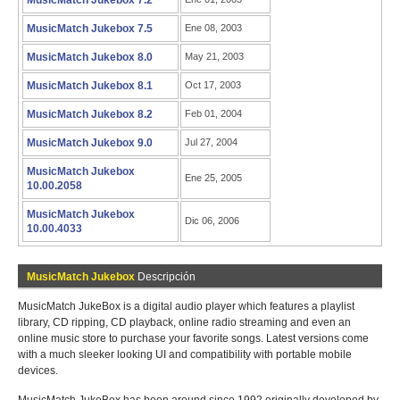
MusicMatch Jukebox 7.2
MusicMatch Jukebox 7.5
Ene 08, 2003
MusicMatch Jukebox 8.0
May 21, 2003
MusicMatch Jukebox 8.1
Oct 17, 2003
MusicMatch Jukebox 8.2
Feb 01, 2004
MusicMatch Jukebox 9.0
Jul 27, 2004
MusicMatch Jukebox
Ene 25, 2005
10.00.2058
MusicMatch Jukebox
Dic 06, 2006
10.00.4033
MusicMatch Jukebox
Descripción
MusicMatch JukeBox is a digital audio player which features a playlist
library, CD ripping, CD playback, online radio streaming and even an
online music store to purchase your favorite songs. Latest versions come
with a much sleeker looking UI and compatibility with portable mobile
devices.