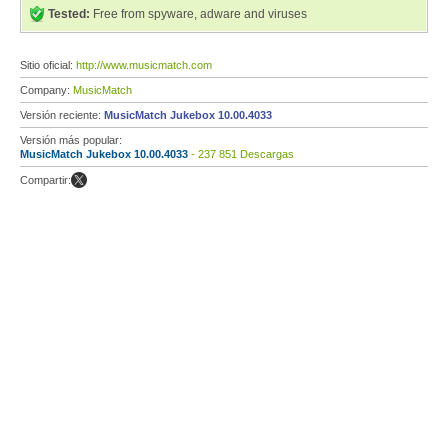
Tested:
Free from spyware, adware and viruses
Sitio oficial:
http://www.musicmatch.com
Company:
MusicMatch
Versión reciente:
MusicMatch Jukebox 10.00.4033
Versión más popular:
MusicMatch Jukebox 10.00.4033
- 237 851 Descargas
Compartir: