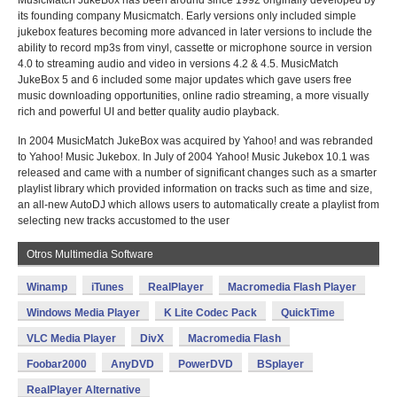
MusicMatch JukeBox has been around since 1992 originally developed by
its founding company Musicmatch. Early versions only included simple
jukebox features becoming more advanced in later versions to include the
ability to record mp3s from vinyl, cassette or microphone source in version
4.0 to streaming audio and video in versions 4.2 & 4.5. MusicMatch
JukeBox 5 and 6 included some major updates which gave users free
music downloading opportunities, online radio streaming, a more visually
rich and powerful UI and better quality audio playback.
In 2004 MusicMatch JukeBox was acquired by Yahoo! and was rebranded
to Yahoo! Music Jukebox. In July of 2004 Yahoo! Music Jukebox 10.1 was
released and came with a number of significant changes such as a smarter
playlist library which provided information on tracks such as time and size,
an all-new AutoDJ which allows users to automatically create a playlist from
selecting new tracks accustomed to the user
Otros Multimedia Software
Winamp
iTunes
RealPlayer
Macromedia Flash Player
Windows Media Player
K Lite Codec Pack
QuickTime
VLC Media Player
DivX
Macromedia Flash
Foobar2000
AnyDVD
PowerDVD
BSplayer
RealPlayer Alternative