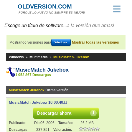
OLDVERSION.COM
¡PORQUE LO NUEVO NO SIEMPRE ES MEJOR!
Escoge un título de software...
a la versión que amas!
Mostrando versiones para
Mostrar todas las versiones
Windows
Windows
»
Multimedia
»
MusicMatch Jukebox
MusicMatch Jukebox
1 052 867 Descargas
MusicMatch Jukebox
Última versión
MusicMatch Jukebox 10.00.4033
Descargar ahora
Publicado:
Dic 06, 2006
Tamaño:
26,2 MB
Descargas:
237 851
Valoración: