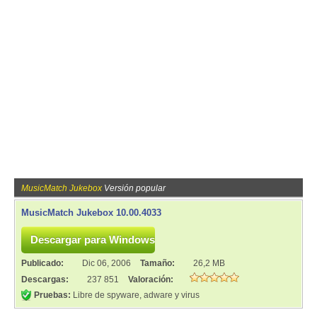
MusicMatch Jukebox
Versión popular
MusicMatch Jukebox 10.00.4033
Publicado:
Dic 06, 2006
Tamaño:
26,2 MB
Descargas:
237 851
Valoración:
Pruebas:
Libre de spyware, adware y virus