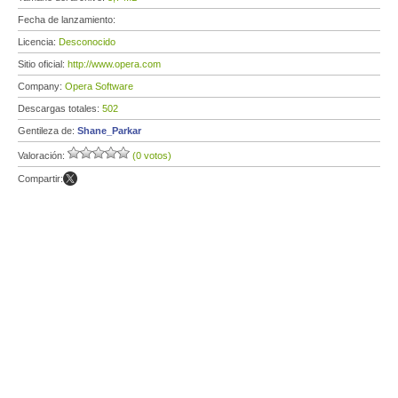
Fecha de lanzamiento:
Licencia:
Desconocido
Sitio oficial:
http://www.opera.com
Company:
Opera Software
Descargas totales:
502
Gentileza de:
Shane_Parkar
Valoración:
(0 votos)
Compartir: