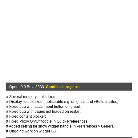
Opera 9.0 Beta 8333
Cambio de registro
# Several memory leaks fixed;
# Display issues fixed - noticeable e.g. on gmail and vBulletin sites;
# Fixed bug with attachment button on gmail;
# Fixed bug with pages not loaded on restart;
# Fixed content blocker;
# Fixed Proxy On/Off toggle in Quick Preferences;
# Added setting for show widget handle in Preferences > General;
# Ongoing work on widget GUI;