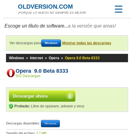
OLDVERSION.COM
¡PORQUE LO NUEVO NO SIEMPRE ES MEJOR!
Escoge un título de software...
a la versión que amas!
Ver descargas para
Mostrar todas las descargas
Windows
Windows
»
Internet
»
Opera
»
Opera 9.0 Beta 8333
Opera 9.0 Beta 8333
502 Descargas
Descargar ahora
Probada:
Libre de spyware, adware y virus
Descargas disponibles:
Windows
Tamaño del archivo:
3,7 MB