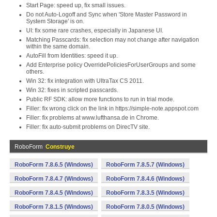
Start Page: speed up, fix small issues.
Do not Auto-Logoff and Sync when 'Store Master Password in
System Storage' is on.
UI: fix some rare crashes, especially in Japanese UI.
Matching Passcards: fix selection may not change after navigation
within the same domain.
AutoFill from Identities: speed it up.
Add Enterprise policy OverridePoliciesForUserGroups and some
others.
Win 32: fix integration with UltraTax CS 2011.
Win 32: fixes in scripted passcards.
Public RF SDK: allow more functions to run in trial mode.
Filler: fix wrong click on the link in https://simple-note.appspot.com
Filler: fix problems at www.lufthansa.de in Chrome.
Filler: fix auto-submit problems on DirecTV site.
RoboForm
Construye
RoboForm 7.8.6.5 (Windows)
RoboForm 7.8.5.7 (Windows)
RoboForm 7.8.4.7 (Windows)
RoboForm 7.8.4.6 (Windows)
RoboForm 7.8.4.5 (Windows)
RoboForm 7.8.3.5 (Windows)
RoboForm 7.8.1.5 (Windows)
RoboForm 7.8.0.5 (Windows)