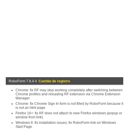
RoboForm 7.8.4.4
Cambio de registro
Chrome: fix RF may stop working completely after switching between
Chrome profiles and reloading RF extension via Chrome Extension
Manager.
Chrome: fix Chrome Sign In form is not filled by RoboForm because it
is not an html page.
Firefox 16+: fix RF does not attach to new Firefox windows (popup or
window from link).
Windows 8: fix installation issues, fix RoboForm link on Windows
Start Page.