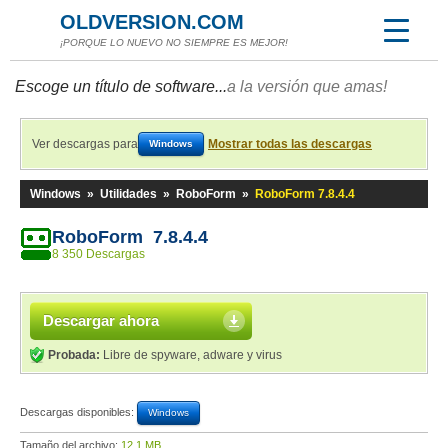
OLDVERSION.COM
¡PORQUE LO NUEVO NO SIEMPRE ES MEJOR!
Escoge un título de software...
a la versión que amas!
Ver descargas para
Mostrar todas las descargas
Windows
Windows
»
Utilidades
»
RoboForm
»
RoboForm 7.8.4.4
RoboForm 7.8.4.4
8 350 Descargas
Descargar ahora
Probada:
Libre de spyware, adware y virus
Descargas disponibles:
Windows
Tamaño del archivo:
12,1 MB