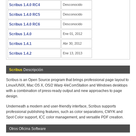
Scribus 1.4.0 RC4
Desconocido
Scribus 1.4.0 RC5
Desconocido
Scribus 1.4.0 RC6
Desconocido
Scribus 1.4.0
Ene 01, 2012
Scribus 1.4.1
Abr 30, 2012
Scribus 1.4.2
Ene 13, 2013
Scribus
Descripción
Scribus is an Open Source program that brings professional page layout to
Linux/UNIX, Mac OS X, OS/2 Warp 4/eComStation and Windows desktops
with a combination of press-ready output and new approaches to page
design.
Underneath a modern and user-friendly interface, Scribus supports
professional publishing features, such as color separations, CMYK and
Spot Color support, ICC color management, and versatile PDF creation.
Otros Oficina Software