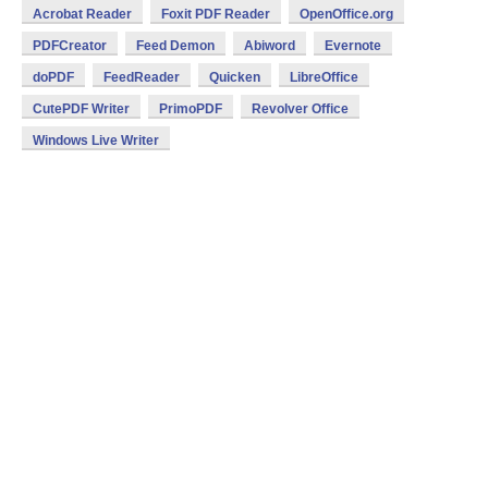
Acrobat Reader
Foxit PDF Reader
OpenOffice.org
PDFCreator
Feed Demon
Abiword
Evernote
doPDF
FeedReader
Quicken
LibreOffice
CutePDF Writer
PrimoPDF
Revolver Office
Windows Live Writer