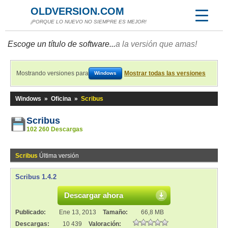
OLDVERSION.COM
¡PORQUE LO NUEVO NO SIEMPRE ES MEJOR!
Escoge un título de software...
a la versión que amas!
Mostrando versiones para
Mostrar todas las versiones
Windows
Windows
»
Oficina
»
Scribus
Scribus
102 260 Descargas
Scribus
Última versión
Scribus 1.4.2
Descargar ahora
Publicado:
Ene 13, 2013
Tamaño:
66,8 MB
Descargas:
10 439
Valoración: