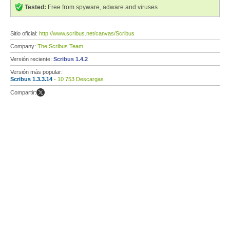
Tested:
Free from spyware, adware and viruses
Sitio oficial:
http://www.scribus.net/canvas/Scribus
Company:
The Scribus Team
Versión reciente:
Scribus 1.4.2
Versión más popular:
Scribus 1.3.3.14
- 10 753 Descargas
Compartir: