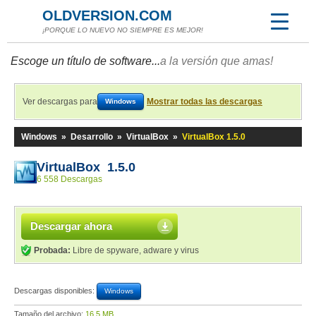
OLDVERSION.COM
¡PORQUE LO NUEVO NO SIEMPRE ES MEJOR!
Escoge un título de software...
a la versión que amas!
Ver descargas para
Mostrar todas las descargas
Windows
Windows
»
Desarrollo
»
VirtualBox
»
VirtualBox 1.5.0
VirtualBox 1.5.0
6 558 Descargas
Descargar ahora
Probada:
Libre de spyware, adware y virus
Descargas disponibles:
Windows
Tamaño del archivo:
16,5 MB