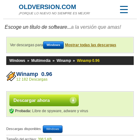
OLDVERSION.COM
¡PORQUE LO NUEVO NO SIEMPRE ES MEJOR!
Escoge un título de software...
a la versión que amas!
Ver descargas para
Mostrar todas las descargas
Windows
Windows
»
Multimedia
»
Winamp
»
Winamp 0.96
Winamp 0.96
12 182 Descargas
Descargar ahora
Probada:
Libre de spyware, adware y virus
Descargas disponibles:
Windows
Tamaño del archivo:
398,5 KB