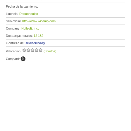
Fecha de lanzamiento:
Licencia:
Desconocido
Sitio oficial:
http://www.winamp.com
Company:
Nullsoft, Inc.
Descargas totales:
12 182
Gentileza de:
sridherreddy
Valoración:
(0 votos)
Compartir: