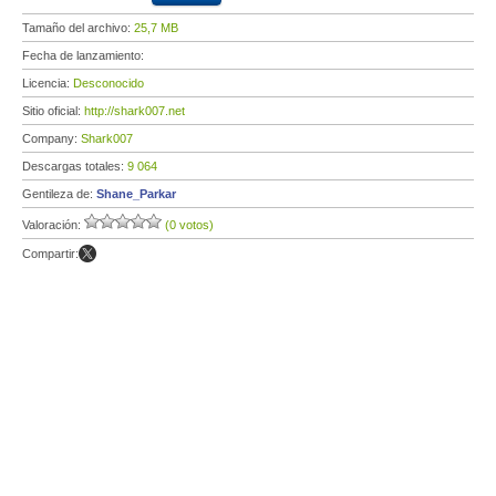
Tamaño del archivo:
25,7 MB
Fecha de lanzamiento:
Licencia:
Desconocido
Sitio oficial:
http://shark007.net
Company:
Shark007
Descargas totales:
9 064
Gentileza de:
Shane_Parkar
Valoración:
(0 votos)
Compartir: