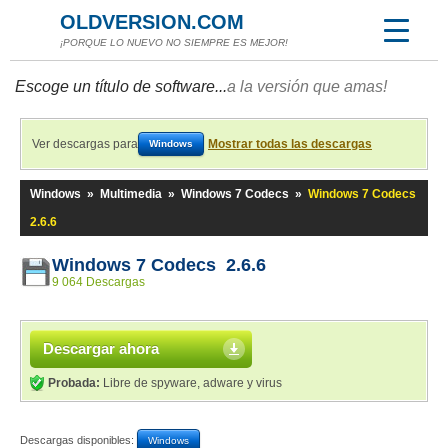
OLDVERSION.COM
¡PORQUE LO NUEVO NO SIEMPRE ES MEJOR!
Escoge un título de software...
a la versión que amas!
Ver descargas para
Mostrar todas las descargas
Windows
Windows
»
Multimedia
»
Windows 7 Codecs
»
Windows 7 Codecs
2.6.6
Windows 7 Codecs 2.6.6
9 064 Descargas
Descargar ahora
Probada:
Libre de spyware, adware y virus
Descargas disponibles:
Windows