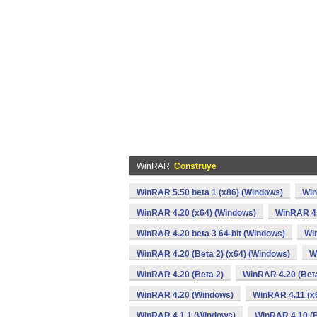
WinRAR
Construye
WinRAR 5.50 beta 1 (x86) (Windows)
Win
WinRAR 4.20 (x64) (Windows)
WinRAR 4.
WinRAR 4.20 beta 3 64-bit (Windows)
Win
WinRAR 4.20 (Beta 2) (x64) (Windows)
W
WinRAR 4.20 (Beta 2)
WinRAR 4.20 (Beta
WinRAR 4.20 (Windows)
WinRAR 4.11 (x
WinRAR 4.1.1 (Windows)
WinRAR 4.10 (B