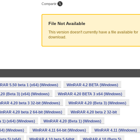
Compartir:
File Not Available
This version doesn't currently have a file available for
download.
RAR 5.50 beta 1 (x64) (Windows)
WinRAR 4.2 BETA (Windows)
20 (Beta 3) (x64) (Windows)
WinRAR 4.20 BETA 3 x64 (Windows)
RAR 4.20 beta 3 32-bit (Windows)
WinRAR 4.20 (Beta 3) (Windows)
inRAR 4.20 beta 2 64-bit (Windows)
WinRAR 4.20 beta 2 32-bit
 1) (x64) (Windows)
WinRAR 4.20 (Beta 1) (Windows)
64) (Windows)
WinRAR 4.11 64-bit (Windows)
WinRAR 4.11 (Windows)
eta 5) (x64)
WinRAR 4.10 beta 5 64bit
WinRAR 4.10 (Beta 5)