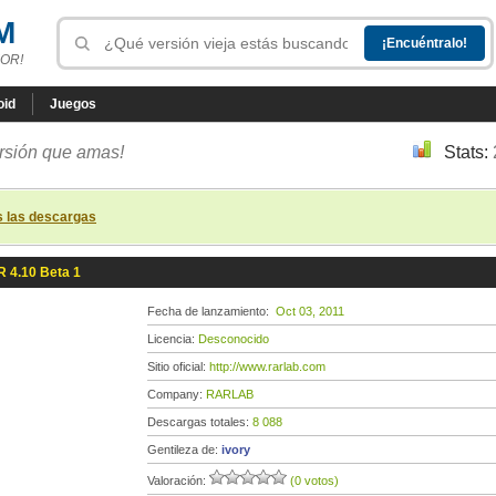
M
OR!
oid
Juegos
ersión que amas!
Stats:
s las descargas
 4.10 Beta 1
Fecha de lanzamiento:
Oct 03, 2011
Licencia:
Desconocido
Sitio oficial:
http://www.rarlab.com
Company:
RARLAB
Descargas totales:
8 088
Gentileza de:
ivory
Valoración:
(0 votos)