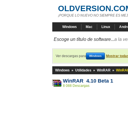
OLDVERSION.CO
¡PORQUE LO NUEVO NO SIEMPRE ES MEJ
Windows
Mac
Linux
Andr
Escoge un título de software...
a la v
Ver descargas para
Mostrar toda
Windows
Windows
»
Utilidades
»
WinRAR
»
WinRAR
WinRAR 4.10 Beta 1
8 088 Descargas