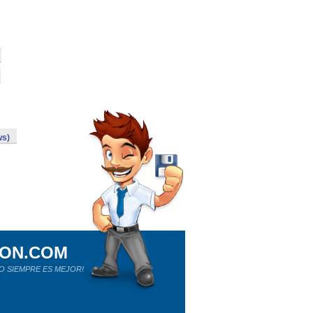
ws)
ION.COM
O SIEMPRE ES MEJOR!