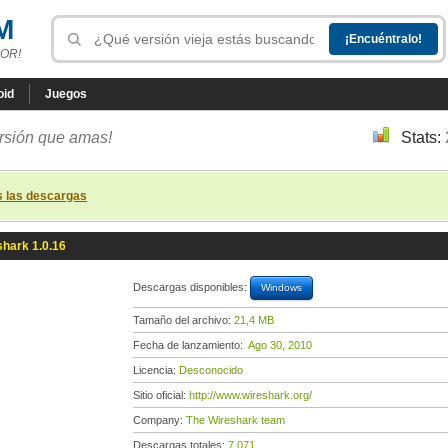
M
OR!
oid
Juegos
ersión que amas!
Stats:
s las descargas
hark 1.0.16
Descargas disponibles:
Windows
Tamaño del archivo:
21,4 MB
Fecha de lanzamiento:
Ago 30, 2010
Licencia:
Desconocido
Sitio oficial:
http://www.wireshark.org/
Company:
The Wireshark team
Descargas totales:
7 071