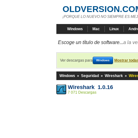
OLDVERSION.CO
¡PORQUE LO NUEVO NO SIEMPRE ES MEJ
Windows
Mac
Linux
Andr
Escoge un título de software...
a la v
Ver descargas para
Mostrar toda
Windows
Windows
»
Seguridad
»
Wireshark
»
Wires
Wireshark 1.0.16
7 071 Descargas