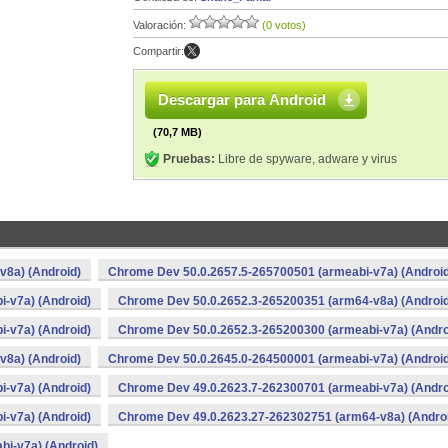
Valoración:
(0 votos)
Compartir:
Descargar para Android
(70,7 MB)
Pruebas:
Libre de spyware, adware y virus
v8a) (Android)
Chrome Dev 50.0.2657.5-265700501 (armeabi-v7a) (Android
-v7a) (Android)
Chrome Dev 50.0.2652.3-265200351 (arm64-v8a) (Android
-v7a) (Android)
Chrome Dev 50.0.2652.3-265200300 (armeabi-v7a) (Andro
v8a) (Android)
Chrome Dev 50.0.2645.0-264500001 (armeabi-v7a) (Android
-v7a) (Android)
Chrome Dev 49.0.2623.7-262300701 (armeabi-v7a) (Andro
-v7a) (Android)
Chrome Dev 49.0.2623.27-262302751 (arm64-v8a) (Andro
i-v7a) (Android)