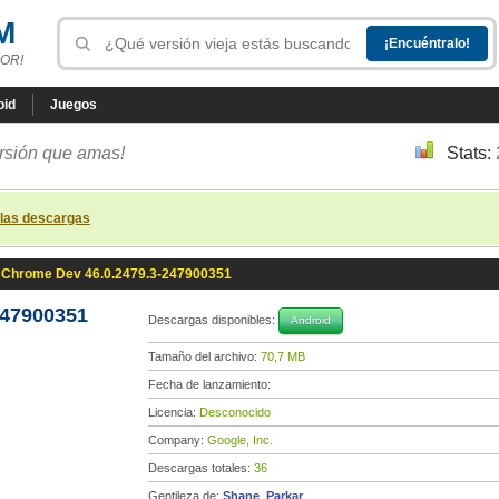
M
OR!
oid
Juegos
ersión que amas!
Stats:
 las descargas
Chrome Dev 46.0.2479.3-247900351
247900351
Descargas disponibles:
Android
Tamaño del archivo:
70,7 MB
Fecha de lanzamiento:
Licencia:
Desconocido
Company:
Google, Inc.
Descargas totales:
36
Gentileza de:
Shane_Parkar