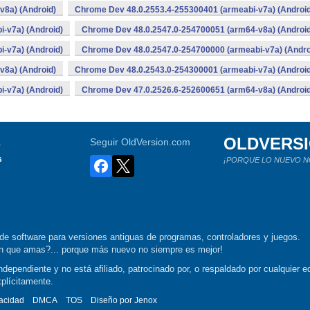
v8a) (Android)
Chrome Dev 48.0.2553.4-255300401 (armeabi-v7a) (Android
-v7a) (Android)
Chrome Dev 48.0.2547.0-254700051 (arm64-v8a) (Android
-v7a) (Android)
Chrome Dev 48.0.2547.0-254700000 (armeabi-v7a) (Andro
v8a) (Android)
Chrome Dev 48.0.2543.0-254300001 (armeabi-v7a) (Android
-v7a) (Android)
Chrome Dev 47.0.2526.6-252600651 (arm64-v8a) (Android
OLDVERS
a
Seguir OldVersion.com
s
¡PORQUE LO NUEVO N
de software para versiones antiguas de programas, controladores y juegos.
ión que amas?... porque más nuevo no siempre es mejor!
dependiente y no está afiliado, patrocinado por, o respaldado por cualquier ed
xplícitamente.
vacidad
DMCA
TOS
Diseño por
Jenox