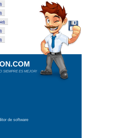
)
)
id)
)
)
ION.COM
O SIEMPRE ES MEJOR!
itor de software