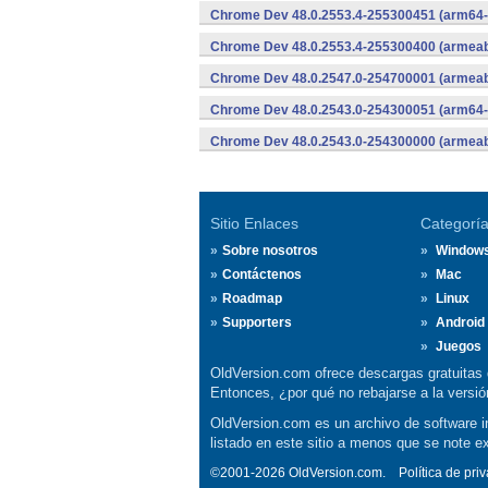
Chrome Dev 48.0.2553.4-255300451 (arm64-
Chrome Dev 48.0.2553.4-255300400 (armeabi
Chrome Dev 48.0.2547.0-254700001 (armeabi
Chrome Dev 48.0.2543.0-254300051 (arm64-
Chrome Dev 48.0.2543.0-254300000 (armeabi
Sitio Enlaces
Categorí
Sobre nosotros
Window
Contáctenos
Mac
Roadmap
Linux
Supporters
Android
Juegos
OldVersion.com ofrece descargas gratuitas 
Entonces, ¿por qué no rebajarse a la vers
OldVersion.com es un archivo de software in
listado en este sitio a menos que se note e
©2001-2026 OldVersion.com.
Política de pri