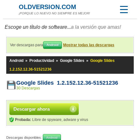
OLDVERSION.COM
¡PORQUE LO NUEVO NO SIEMPRE ES MEJOR!
Escoge un título de software...
a la versión que amas!
Ver descargas para
Mostrar todas las descargas
Android
Android
»
Productividad
»
Google Slides
»
Google Slides
1.2.152.12.36-51521236
Google Slides 1.2.152.12.36-51521236
30 Descargas
Descargar ahora
Probada:
Libre de spyware, adware y virus
Descargas disponibles:
Android