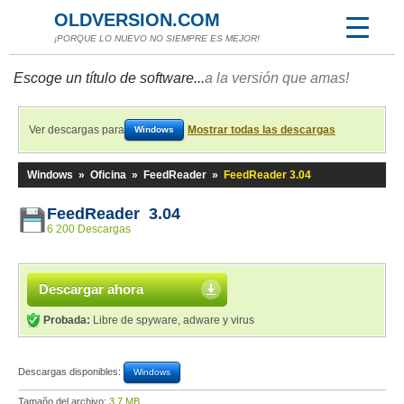
OLDVERSION.COM
¡PORQUE LO NUEVO NO SIEMPRE ES MEJOR!
Escoge un título de software...
a la versión que amas!
Ver descargas para
Mostrar todas las descargas
Windows
Windows
»
Oficina
»
FeedReader
»
FeedReader 3.04
FeedReader 3.04
6 200 Descargas
Descargar ahora
Probada:
Libre de spyware, adware y virus
Descargas disponibles:
Windows
Tamaño del archivo:
3,7 MB