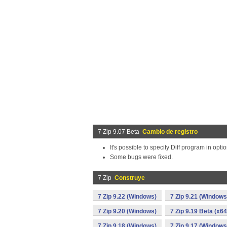
7 Zip 9.07 Beta
Cambio de registro
It's possible to specify Diff program in opt
Some bugs were fixed.
7 Zip
Construye
7 Zip 9.22 (Windows)
7 Zip 9.21 (Windows
7 Zip 9.20 (Windows)
7 Zip 9.19 Beta (x6
7 Zip 9.18 (Windows)
7 Zip 9.17 (Windows