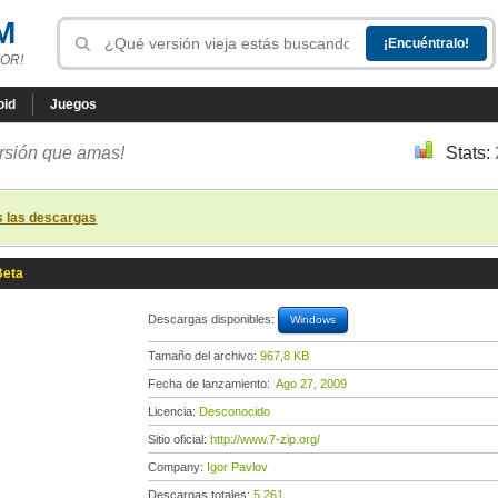
M
OR!
oid
Juegos
ersión que amas!
Stats:
s las descargas
Beta
Descargas disponibles:
Windows
Tamaño del archivo:
967,8 KB
Fecha de lanzamiento:
Ago 27, 2009
Licencia:
Desconocido
Sitio oficial:
http://www.7-zip.org/
Company:
Igor Pavlov
Descargas totales:
5 261