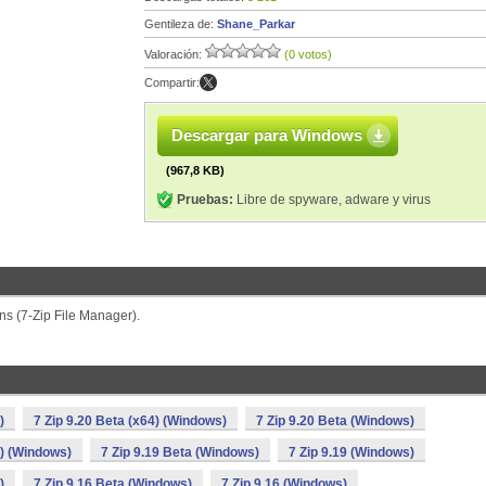
Gentileza de:
Shane_Parkar
Valoración:
(0 votos)
Compartir:
Descargar para Windows
(967,8 KB)
Pruebas:
Libre de spyware, adware y virus
ions (7-Zip File Manager).
)
7 Zip 9.20 Beta (x64) (Windows)
7 Zip 9.20 Beta (Windows)
4) (Windows)
7 Zip 9.19 Beta (Windows)
7 Zip 9.19 (Windows)
)
7 Zip 9.16 Beta (Windows)
7 Zip 9.16 (Windows)