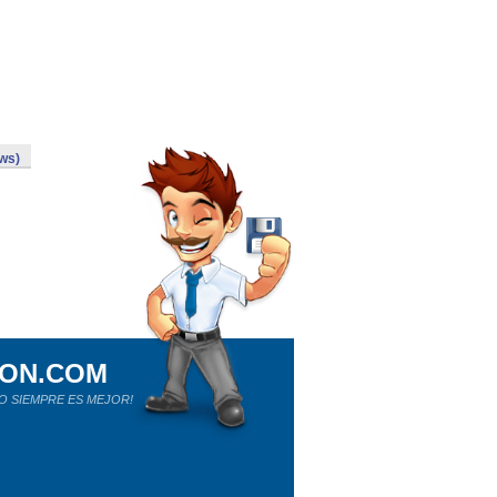
ows)
ION.COM
O SIEMPRE ES MEJOR!