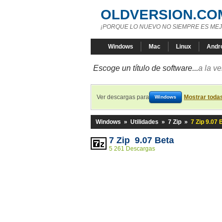
OLDVERSION.CO
¡PORQUE LO NUEVO NO SIEMPRE ES MEJ
Windows
Mac
Linux
Andr
Escoge un título de software...
a la v
Ver descargas para
Mostrar toda
Windows
Windows
»
Utilidades
»
7 Zip
»
7 Zip 9.07 
7 Zip 9.07 Beta
5 261 Descargas