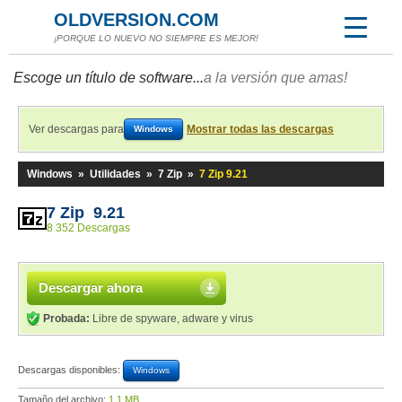
OLDVERSION.COM
¡PORQUE LO NUEVO NO SIEMPRE ES MEJOR!
Escoge un título de software...
a la versión que amas!
Ver descargas para
Mostrar todas las descargas
Windows
Windows
»
Utilidades
»
7 Zip
»
7 Zip 9.21
7 Zip 9.21
8 352 Descargas
Descargar ahora
Probada:
Libre de spyware, adware y virus
Descargas disponibles:
Windows
Tamaño del archivo:
1,1 MB