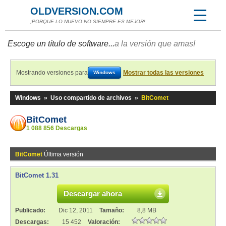
OLDVERSION.COM
¡PORQUE LO NUEVO NO SIEMPRE ES MEJOR!
Escoge un título de software...
a la versión que amas!
Mostrando versiones para
Mostrar todas las versiones
Windows
Windows
»
Uso compartido de archivos
»
BitComet
BitComet
1 088 856 Descargas
BitComet
Última versión
BitComet 1.31
Descargar ahora
Publicado:
Dic 12, 2011
Tamaño:
8,8 MB
Descargas:
15 452
Valoración: