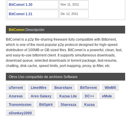
BitComet 1.30
Nov 11, 2011
BitComet 1.31
Dic 12, 2011
BitComet
Descripción
BitComet is a p2p file-sharing freeware fully compatible with Bittorrent,
which is one of the most popular p2p protocol designed for high-speed
distribution of 100MB or GB sized files. BitComet is a powerful, clean, fast,
and easy-to-use bittorrent client. It supports simultaneous downloads,
download queue, selected downloads in torrent package, fast-resume,
chatting, disk cache, speed limits, port mapping, proxy, ip-filter, etc.
Otros Uso compartido de archivos Software
uTorrent
LimeWire
Bearshare
BitTorrent
WinMX
Azureus
Ares Galaxy
Kazaa Lite
DC++
eMule
Transmission
BitSpirit
Shareaza
Kazaa
eDonkey2000