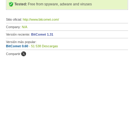
Tested:
Free from spyware, adware and viruses
Sitio oficial:
http://www.bitcomet.com/
Company:
N/A
Versión reciente:
BitComet 1.31
Versión más popular:
BitComet 0.60
- 51 538 Descargas
Compartir: