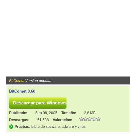
BitComet
Versión popular
BitComet 0.60
Publicado:
Sep 08, 2005
Tamaño:
2,8 MB
Descargas:
51 538
Valoración:
Pruebas:
Libre de spyware, adware y virus