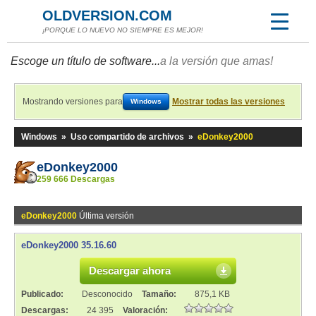
OLDVERSION.COM
¡PORQUE LO NUEVO NO SIEMPRE ES MEJOR!
Escoge un título de software...
a la versión que amas!
Mostrando versiones para
Mostrar todas las versiones
Windows
Windows
»
Uso compartido de archivos
»
eDonkey2000
eDonkey2000
259 666 Descargas
eDonkey2000
Última versión
eDonkey2000 35.16.60
Descargar ahora
Publicado:
Desconocido
Tamaño:
875,1 KB
Descargas:
24 395
Valoración: