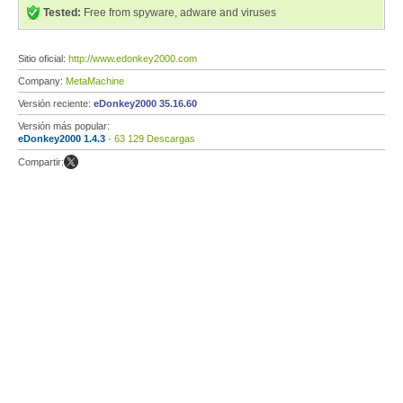
Tested:
Free from spyware, adware and viruses
Sitio oficial:
http://www.edonkey2000.com
Company:
MetaMachine
Versión reciente:
eDonkey2000 35.16.60
Versión más popular:
eDonkey2000 1.4.3
- 63 129 Descargas
Compartir: