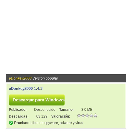
eDonkey2000
Versión popular
eDonkey2000 1.4.3
Publicado:
Desconocido
Tamaño:
3,0 MB
Descargas:
63 129
Valoración:
Pruebas:
Libre de spyware, adware y virus