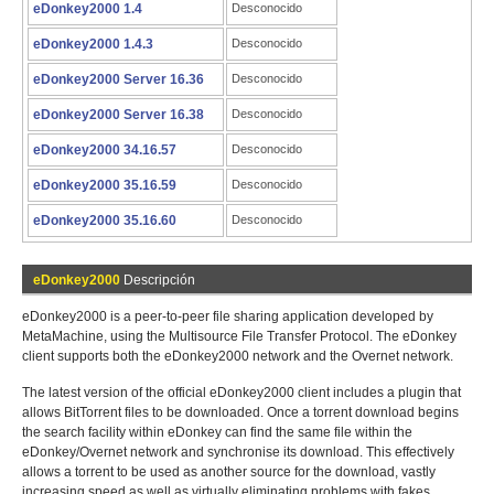
eDonkey2000 1.4
Desconocido
eDonkey2000 1.4.3
Desconocido
eDonkey2000 Server 16.36
Desconocido
eDonkey2000 Server 16.38
Desconocido
eDonkey2000 34.16.57
Desconocido
eDonkey2000 35.16.59
Desconocido
eDonkey2000 35.16.60
Desconocido
eDonkey2000
Descripción
eDonkey2000 is a peer-to-peer file sharing application developed by
MetaMachine, using the Multisource File Transfer Protocol. The eDonkey
client supports both the eDonkey2000 network and the Overnet network.
The latest version of the official eDonkey2000 client includes a plugin that
allows BitTorrent files to be downloaded. Once a torrent download begins
the search facility within eDonkey can find the same file within the
eDonkey/Overnet network and synchronise its download. This effectively
allows a torrent to be used as another source for the download, vastly
increasing speed as well as virtually eliminating problems with fakes.