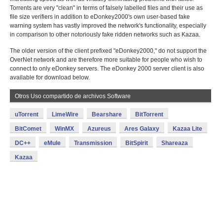
Torrents are very "clean" in terms of falsely labelled files and their use as
file size verifiers in addition to eDonkey2000's own user-based fake
warning system has vastly improved the network's functionality, especially
in comparison to other notoriously fake ridden networks such as Kazaa.
The older version of the client prefixed "eDonkey2000," do not support the
OverNet network and are therefore more suitable for people who wish to
connect to only eDonkey servers. The eDonkey 2000 server client is also
available for download below.
Otros Uso compartido de archivos Software
uTorrent
LimeWire
Bearshare
BitTorrent
BitComet
WinMX
Azureus
Ares Galaxy
Kazaa Lite
DC++
eMule
Transmission
BitSpirit
Shareaza
Kazaa