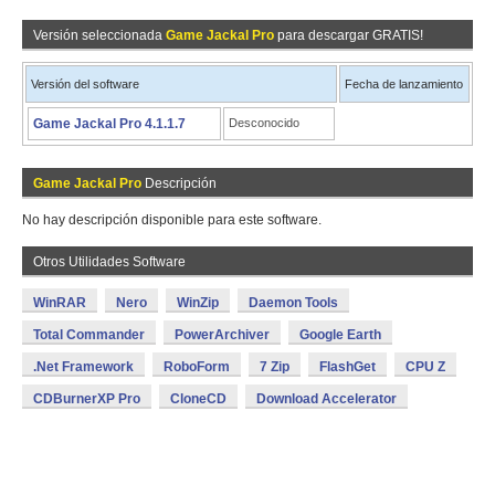
Versión seleccionada
Game Jackal Pro
para descargar GRATIS!
Versión del software
Fecha de lanzamiento
Game Jackal Pro 4.1.1.7
Desconocido
Game Jackal Pro
Descripción
No hay descripción disponible para este software.
Otros Utilidades Software
WinRAR
Nero
WinZip
Daemon Tools
Total Commander
PowerArchiver
Google Earth
.Net Framework
RoboForm
7 Zip
FlashGet
CPU Z
CDBurnerXP Pro
CloneCD
Download Accelerator