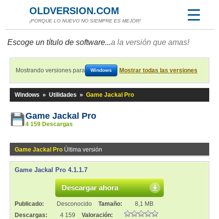
OLDVERSION.COM
¡PORQUE LO NUEVO NO SIEMPRE ES MEJOR!
Escoge un título de software...
a la versión que amas!
Mostrando versiones para
Mostrar todas las versiones
Windows
Windows
»
Utilidades
»
Game Jackal Pro
Game Jackal Pro
4 159 Descargas
Game Jackal Pro
Última versión
Game Jackal Pro 4.1.1.7
Descargar ahora
Publicado:
Desconocido
Tamaño:
8,1 MB
Descargas:
4 159
Valoración: