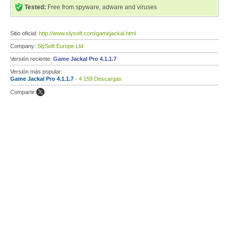
Tested:
Free from spyware, adware and viruses
Sitio oficial:
http://www.slysoft.com/gamejackal.html
Company:
SlySoft Europe Ltd
Versión reciente:
Game Jackal Pro 4.1.1.7
Versión más popular:
Game Jackal Pro 4.1.1.7
- 4 159 Descargas
Compartir: