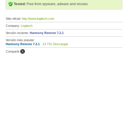
Tested:
Free from spyware, adware and viruses
Sitio oficial:
http://www.logitech.com
Company:
Logitech
Versión reciente:
Harmony Remote 7.2.1
Versión más popular:
Harmony Remote 7.2.1
- 14 731 Descargas
Compartir: