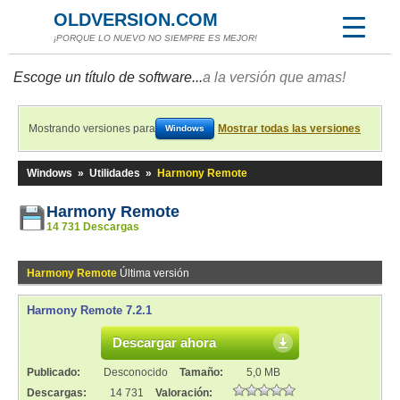
OLDVERSION.COM
¡PORQUE LO NUEVO NO SIEMPRE ES MEJOR!
Escoge un título de software...
a la versión que amas!
Mostrando versiones para
Mostrar todas las versiones
Windows
Windows
»
Utilidades
»
Harmony Remote
Harmony Remote
14 731 Descargas
Harmony Remote
Última versión
Harmony Remote 7.2.1
Descargar ahora
Publicado:
Desconocido
Tamaño:
5,0 MB
Descargas:
14 731
Valoración: