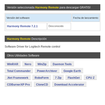
Versión seleccionada
Harmony Remote
para descargar GRATIS!
Versión del software
Fecha de lanzamiento
Harmony Remote 7.2.1
Desconocido
Harmony Remote
Descripción
Software Driver for Logitech Remote control
Otros Utilidades Software
WinRAR
Nero
WinZip
Daemon Tools
Total Commander
PowerArchiver
Google Earth
.Net Framework
RoboForm
7 Zip
FlashGet
CPU Z
CDBurnerXP Pro
CloneCD
Download Accelerator