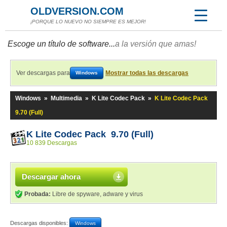
OLDVERSION.COM
¡PORQUE LO NUEVO NO SIEMPRE ES MEJOR!
Escoge un título de software...
a la versión que amas!
Ver descargas para
Mostrar todas las descargas
Windows
Windows
»
Multimedia
»
K Lite Codec Pack
»
K Lite Codec Pack
9.70 (Full)
K Lite Codec Pack 9.70 (Full)
10 839 Descargas
Descargar ahora
Probada:
Libre de spyware, adware y virus
Descargas disponibles:
Windows