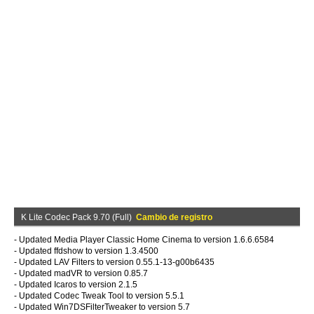
K Lite Codec Pack 9.70 (Full)
Cambio de registro
- Updated Media Player Classic Home Cinema to version 1.6.6.6584
- Updated ffdshow to version 1.3.4500
- Updated LAV Filters to version 0.55.1-13-g00b6435
- Updated madVR to version 0.85.7
- Updated Icaros to version 2.1.5
- Updated Codec Tweak Tool to version 5.5.1
- Updated Win7DSFilterTweaker to version 5.7