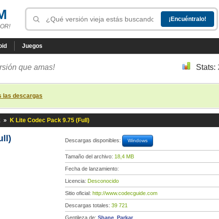
M
OR!
oid
Juegos
ersión que amas!
Stats:
s las descargas
k
»
K Lite Codec Pack 9.75 (Full)
ll)
Descargas disponibles:
Windows
Tamaño del archivo:
18,4 MB
Fecha de lanzamiento:
Licencia:
Desconocido
Sitio oficial:
http://www.codecguide.com
Descargas totales:
39 721
Gentileza de:
Shane_Parkar