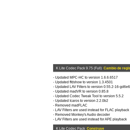
K Lite Codec Pack 9.75 (Full)
Cambio de regis
- Updated MPC-HC to version 1.6.6.6517
- Updated ffdshow to version 1.3.4501
- Updated LAV Filters to version 0.55.2-16-gd6e6
- Updated madVR to version 0.85.8
- Updated Codec Tweak Tool to version 5.5.2
- Updated Icaros to version 2.2.0b2
- Removed madFLAC
- LAV Filters are used instead for FLAC playback
- Removed Monkey's Audio decoder
- LAV Filters are used instead for APE playback
K Lite Codec Pack
Construye