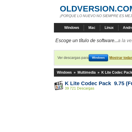
OLDVERSION.CO
¡PORQUE LO NUEVO NO SIEMPRE ES MEJ
Windows
Mac
Linux
Andr
Escoge un título de software...
a la v
Ver descargas para
Mostrar toda
Windows
Windows
»
Multimedia
»
K Lite Codec Pac
K Lite Codec Pack 9.75 (Fu
39 721 Descargas