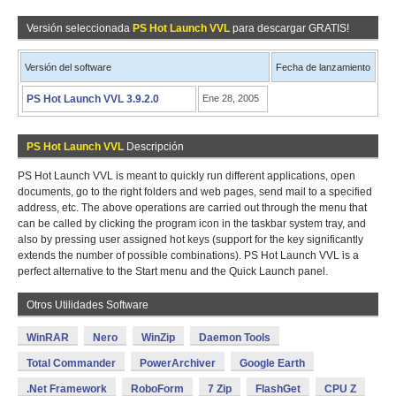
Versión seleccionada
PS Hot Launch VVL
para descargar GRATIS!
Versión del software
Fecha de lanzamiento
PS Hot Launch VVL 3.9.2.0
Ene 28, 2005
PS Hot Launch VVL
Descripción
PS Hot Launch VVL is meant to quickly run different applications, open
documents, go to the right folders and web pages, send mail to a specified
address, etc. The above operations are carried out through the menu that
can be called by clicking the program icon in the taskbar system tray, and
also by pressing user assigned hot keys (support for the key significantly
extends the number of possible combinations). PS Hot Launch VVL is a
perfect alternative to the Start menu and the Quick Launch panel.
Otros Utilidades Software
WinRAR
Nero
WinZip
Daemon Tools
Total Commander
PowerArchiver
Google Earth
.Net Framework
RoboForm
7 Zip
FlashGet
CPU Z