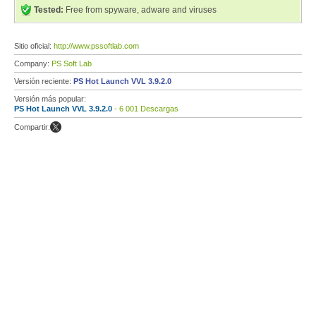
Tested:
Free from spyware, adware and viruses
Sitio oficial:
http://www.pssoftlab.com
Company:
PS Soft Lab
Versión reciente:
PS Hot Launch VVL 3.9.2.0
Versión más popular:
PS Hot Launch VVL 3.9.2.0
- 6 001 Descargas
Compartir: