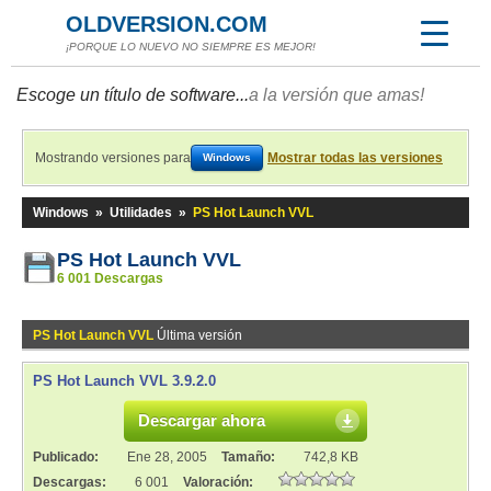
OLDVERSION.COM
¡PORQUE LO NUEVO NO SIEMPRE ES MEJOR!
Escoge un título de software...
a la versión que amas!
Mostrando versiones para
Mostrar todas las versiones
Windows
Windows
»
Utilidades
»
PS Hot Launch VVL
PS Hot Launch VVL
6 001 Descargas
PS Hot Launch VVL
Última versión
PS Hot Launch VVL 3.9.2.0
Descargar ahora
Publicado:
Ene 28, 2005
Tamaño:
742,8 KB
Descargas:
6 001
Valoración: