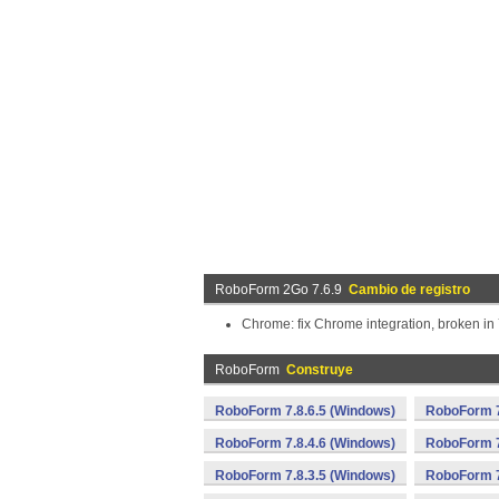
RoboForm 2Go 7.6.9
Cambio de registro
Chrome: fix Chrome integration, broken in 
RoboForm
Construye
RoboForm 7.8.6.5 (Windows)
RoboForm 7
RoboForm 7.8.4.6 (Windows)
RoboForm 7
RoboForm 7.8.3.5 (Windows)
RoboForm 7