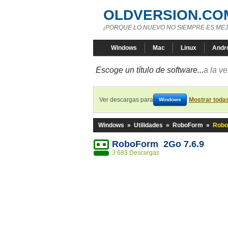
OLDVERSION.CO
¡PORQUE LO NUEVO NO SIEMPRE ES MEJ
Windows
Mac
Linux
Andr
Escoge un título de software...
a la v
Ver descargas para
Mostrar toda
Windows
Windows
»
Utilidades
»
RoboForm
»
Robo
RoboForm 2Go 7.6.9
3 683 Descargas