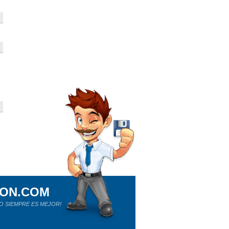
ION.COM
O SIEMPRE ES MEJOR!