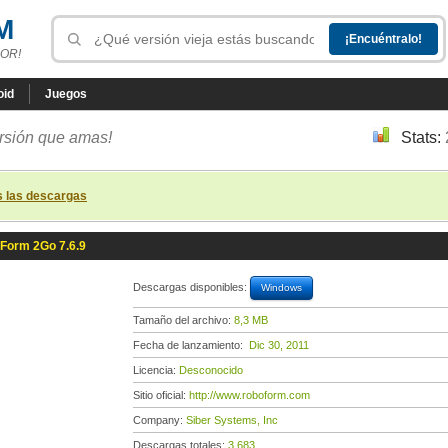
M
OR!
oid
Juegos
ersión que amas!
Stats:
s las descargas
Form 2Go 7.6.9
Descargas disponibles:
Windows
Tamaño del archivo:
8,3 MB
Fecha de lanzamiento:
Dic 30, 2011
Licencia:
Desconocido
Sitio oficial:
http://www.roboform.com
Company:
Siber Systems, Inc
Descargas totales:
3 683