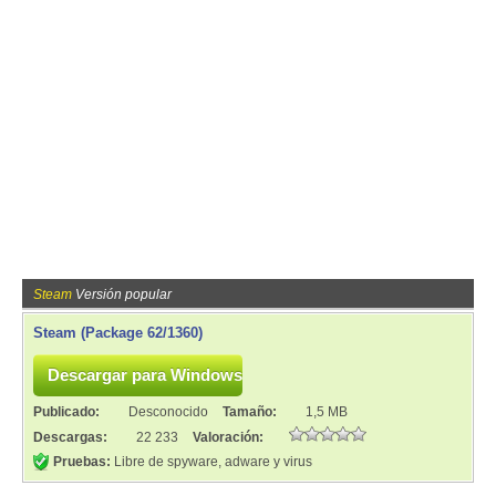
Steam
Versión popular
Steam (Package 62/1360)
Publicado:
Desconocido
Tamaño:
1,5 MB
Descargas:
22 233
Valoración:
Pruebas:
Libre de spyware, adware y virus