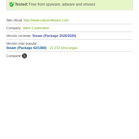
Tested:
Free from spyware, adware and viruses
Sitio oficial:
http://www.valvesoftware.com
Company:
Valve Corporation
Versión reciente:
Steam (Package 2026/2026)
Versión más popular:
Steam (Package 62/1360)
- 22 233 Descargas
Compartir: