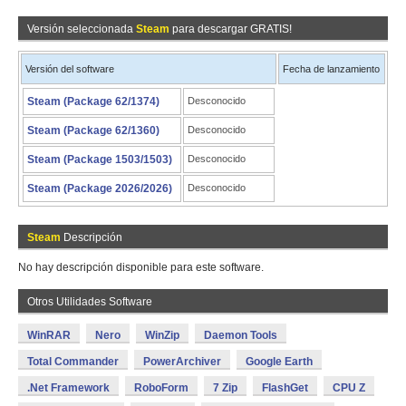
Versión seleccionada
Steam
para descargar GRATIS!
Versión del software
Fecha de lanzamiento
Steam (Package 62/1374)
Desconocido
Steam (Package 62/1360)
Desconocido
Steam (Package 1503/1503)
Desconocido
Steam (Package 2026/2026)
Desconocido
Steam
Descripción
No hay descripción disponible para este software.
Otros Utilidades Software
WinRAR
Nero
WinZip
Daemon Tools
Total Commander
PowerArchiver
Google Earth
.Net Framework
RoboForm
7 Zip
FlashGet
CPU Z