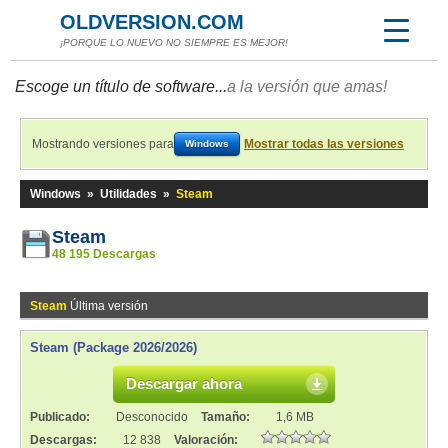
OLDVERSION.COM
¡PORQUE LO NUEVO NO SIEMPRE ES MEJOR!
Escoge un título de software...
a la versión que amas!
Mostrando versiones para
Mostrar todas las versiones
Windows
Windows
»
Utilidades
»
Steam
Steam
48 195 Descargas
Steam
Última versión
Steam (Package 2026/2026)
Descargar ahora
Publicado:
Desconocido
Tamaño:
1,6 MB
Descargas:
12 838
Valoración: