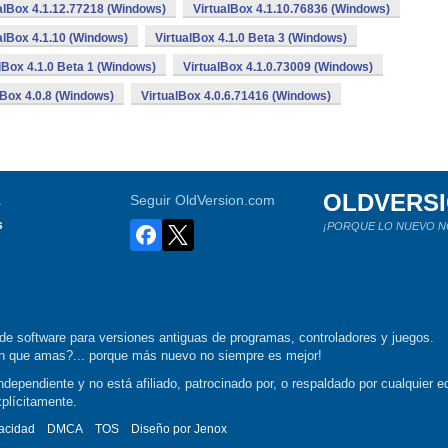
alBox 4.1.12.77218 (Windows)
VirtualBox 4.1.10.76836 (Windows)
alBox 4.1.10 (Windows)
VirtualBox 4.1.0 Beta 3 (Windows)
lBox 4.1.0 Beta 1 (Windows)
VirtualBox 4.1.0.73009 (Windows)
lBox 4.0.8 (Windows)
VirtualBox 4.0.6.71416 (Windows)
OLDVERS
a
Seguir OldVersion.com
s
¡PORQUE LO NUEVO N
de software para versiones antiguas de programas, controladores y juegos.
ión que amas?... porque más nuevo no siempre es mejor!
dependiente y no está afiliado, patrocinado por, o respaldado por cualquier ed
xplícitamente.
vacidad
DMCA
TOS
Diseño por
Jenox