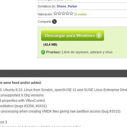
Gentileza de:
Shane_Parkar
Valoración:
(0 votos)
Compartir:
Descargar para Windows
(42,4 MB)
Pruebas:
Libre de spyware, adware y virus
ms were fixed and/or added:
a 10, Ubuntu 8.10, Linux from Scratch, openSUSE 11 and SUSE Linux Enterprise Des
for unsupported X.Org versions
t properties with VBoxControl
itation (bugs #3356, #3431)
le processing when creating VMDK files giving raw partition access (bug #3510)
ion 3