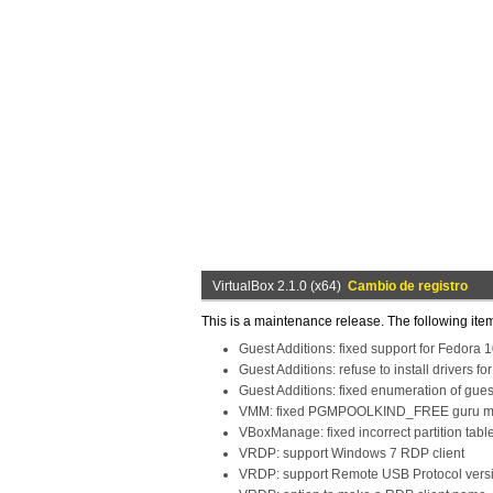
VirtualBox 2.1.0 (x64)
Cambio de registro
This is a maintenance release. The following ite
Guest Additions: fixed support for Fedor
Guest Additions: refuse to install drivers 
Guest Additions: fixed enumeration of gues
VMM: fixed PGMPOOLKIND_FREE guru med
VBoxManage: fixed incorrect partition tab
VRDP: support Windows 7 RDP client
VRDP: support Remote USB Protocol vers