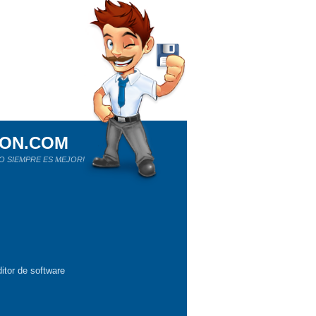
ION.COM
O SIEMPRE ES MEJOR!
itor de software