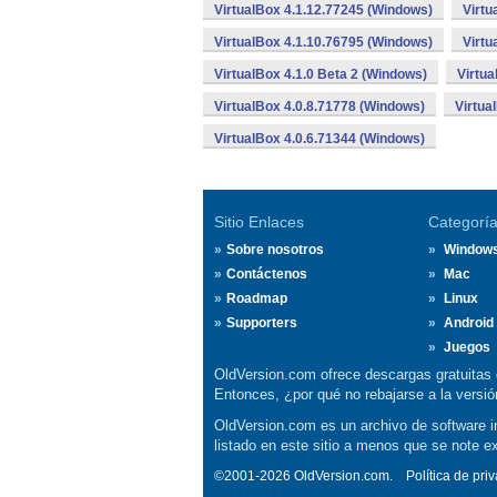
VirtualBox 4.1.12.77245 (Windows)
Virtu
VirtualBox 4.1.10.76795 (Windows)
Virtu
VirtualBox 4.1.0 Beta 2 (Windows)
Virtua
VirtualBox 4.0.8.71778 (Windows)
Virtua
VirtualBox 4.0.6.71344 (Windows)
Sitio Enlaces
Categorí
Sobre nosotros
Window
Contáctenos
Mac
Roadmap
Linux
Supporters
Android
Juegos
OldVersion.com ofrece descargas gratuitas 
Entonces, ¿por qué no rebajarse a la vers
OldVersion.com es un archivo de software in
listado en este sitio a menos que se note e
©2001-2026 OldVersion.com.
Política de pri