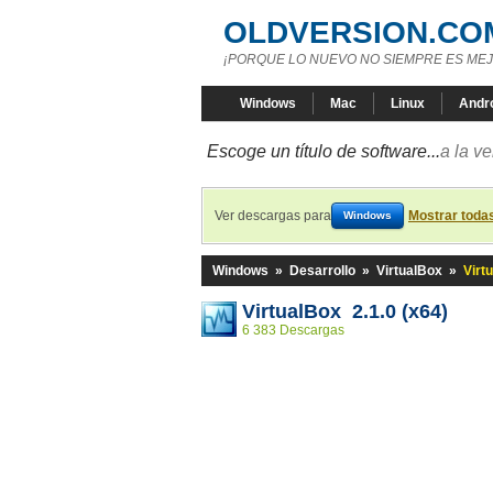
OLDVERSION.CO
¡PORQUE LO NUEVO NO SIEMPRE ES MEJ
Windows
Mac
Linux
Andr
Escoge un título de software...
a la v
Ver descargas para
Mostrar toda
Windows
Windows
»
Desarrollo
»
VirtualBox
»
Virt
VirtualBox 2.1.0 (x64)
6 383 Descargas