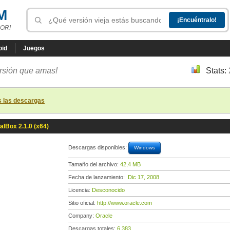
M
OR!
oid
Juegos
ersión que amas!
Stats:
s las descargas
ualBox 2.1.0 (x64)
Descargas disponibles:
Windows
Tamaño del archivo:
42,4 MB
Fecha de lanzamiento:
Dic 17, 2008
Licencia:
Desconocido
Sitio oficial:
http://www.oracle.com
Company:
Oracle
Descargas totales:
6 383