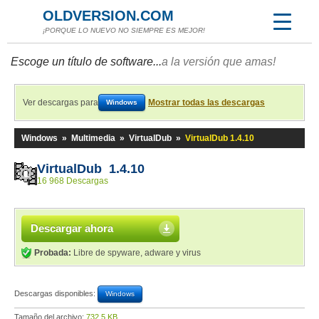
OLDVERSION.COM
¡PORQUE LO NUEVO NO SIEMPRE ES MEJOR!
Escoge un título de software...
a la versión que amas!
Ver descargas para
Mostrar todas las descargas
Windows
Windows
»
Multimedia
»
VirtualDub
»
VirtualDub 1.4.10
VirtualDub 1.4.10
16 968 Descargas
Descargar ahora
Probada:
Libre de spyware, adware y virus
Descargas disponibles:
Windows
Tamaño del archivo:
732,5 KB