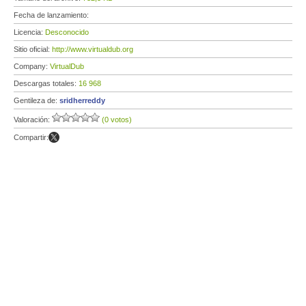
Fecha de lanzamiento:
Licencia:
Desconocido
Sitio oficial:
http://www.virtualdub.org
Company:
VirtualDub
Descargas totales:
16 968
Gentileza de:
sridherreddy
Valoración:
(0 votos)
Compartir: