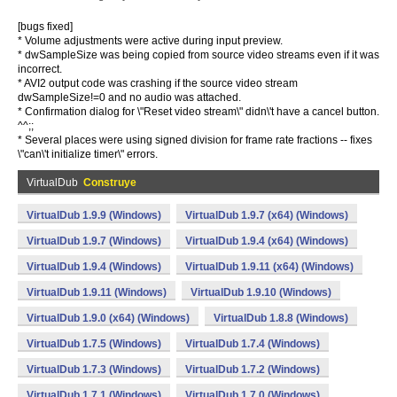
[bugs fixed]
* Volume adjustments were active during input preview.
* dwSampleSize was being copied from source video streams even if it was
incorrect.
* AVI2 output code was crashing if the source video stream
dwSampleSize!=0 and no audio was attached.
* Confirmation dialog for \"Reset video stream\" didn\'t have a cancel button.
^^;;
* Several places were using signed division for frame rate fractions -- fixes
\"can\'t initialize timer\" errors.
VirtualDub
Construye
VirtualDub 1.9.9 (Windows)
VirtualDub 1.9.7 (x64) (Windows)
VirtualDub 1.9.7 (Windows)
VirtualDub 1.9.4 (x64) (Windows)
VirtualDub 1.9.4 (Windows)
VirtualDub 1.9.11 (x64) (Windows)
VirtualDub 1.9.11 (Windows)
VirtualDub 1.9.10 (Windows)
VirtualDub 1.9.0 (x64) (Windows)
VirtualDub 1.8.8 (Windows)
VirtualDub 1.7.5 (Windows)
VirtualDub 1.7.4 (Windows)
VirtualDub 1.7.3 (Windows)
VirtualDub 1.7.2 (Windows)
VirtualDub 1.7.1 (Windows)
VirtualDub 1.7.0 (Windows)