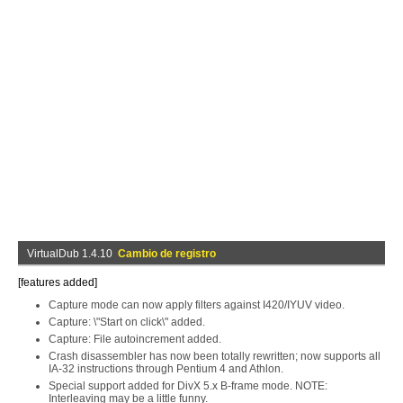
VirtualDub 1.4.10
Cambio de registro
[features added]
Capture mode can now apply filters against I420/IYUV video.
Capture: \"Start on click\" added.
Capture: File autoincrement added.
Crash disassembler has now been totally rewritten; now supports all
IA-32 instructions through Pentium 4 and Athlon.
Special support added for DivX 5.x B-frame mode. NOTE:
Interleaving may be a little funny.