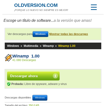
OLDVERSION.COM
¡PORQUE LO NUEVO NO SIEMPRE ES MEJOR!
Escoge un título de software...
a la versión que amas!
Ver descargas para
Mostrar todas las descargas
Windows
Windows
»
Multimedia
»
Winamp
»
Winamp 1.00
Winamp 1.00
41 080 Descargas
Descargar ahora
Probada:
Libre de spyware, adware y virus
Descargas disponibles:
Windows
Tamaño del archivo:
350,0 KB