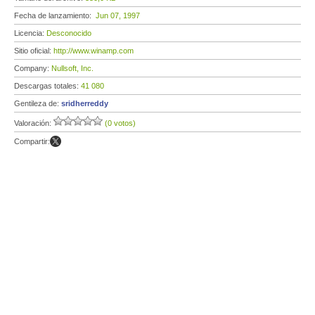
Fecha de lanzamiento:
Jun 07, 1997
Licencia:
Desconocido
Sitio oficial:
http://www.winamp.com
Company:
Nullsoft, Inc.
Descargas totales:
41 080
Gentileza de:
sridherreddy
Valoración:
(0 votos)
Compartir: